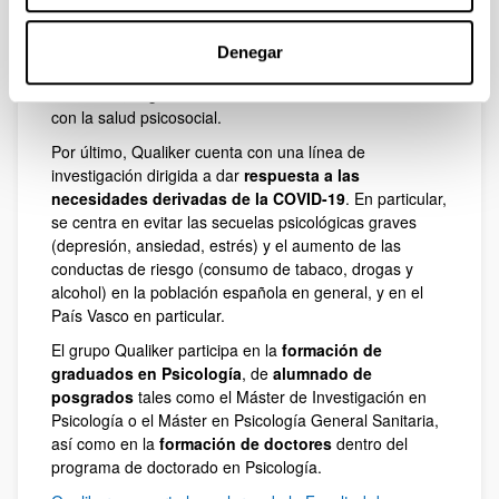
Por otra parte, Qualiker está especializado en la
metodología para la elaboración y la adaptación
Denegar
intercultural de tests
, tanto al euskera como al
castellano,dirigidos a evaluar variables relacionadas
con la salud psicosocial.
Por último, Qualiker cuenta con una línea de
investigación dirigida a dar
respuesta a las
necesidades derivadas de la COVID-19
. En particular,
se centra en evitar las secuelas psicológicas graves
(depresión, ansiedad, estrés) y el aumento de las
conductas de riesgo (consumo de tabaco, drogas y
alcohol) en la población española en general, y en el
País Vasco en particular.
El grupo Qualiker participa en la
formación de
graduados en Psicología
, de
alumnado de
posgrados
tales como el Máster de Investigación en
Psicología o el Máster en Psicología General Sanitaria,
así como en la
formación de doctores
dentro del
programa de doctorado en Psicología.