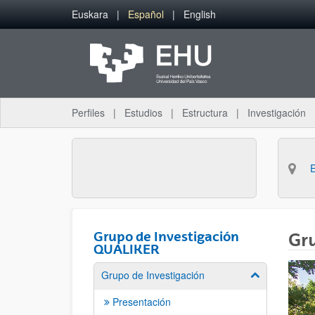
Saltar al contenido principal
Euskara
Español
English
Perfiles
Estudios
Estructura
Investigación
Grupo de Investigación
Gr
QUALIKER
Grupo de Investigación
Mostrar/ocult
Presentación