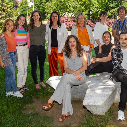
ar subpáginas
ar subpáginas