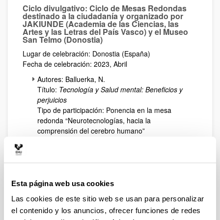
Ciclo divulgativo: Ciclo de Mesas Redondas
destinado a la ciudadanía y organizado por
JAKIUNDE (Academia de las Ciencias, las
Artes y las Letras del País Vasco) y el Museo
San Telmo (Donostia)
Lugar de celebración: Donostia (España)
Fecha de celebración: 2023, Abril
Autores: Balluerka, N.
Título:
Tecnología y Salud mental: Beneficios y
perjuicios
Tipo de participación: Ponencia en la mesa
redonda “Neurotecnologías, hacia la
comprensión del cerebro humano”
Jornada: Salud mental y víctimas de la
violencia de motivación política
Lugar de celebración: Donostia (España)
Fecha de Celebración: 2023, Abril
Esta página web usa cookies
Autores: Balluerka, N.
Las cookies de este sitio web se usan para personalizar
Actividad: Coordinación de la mesa redonda
el contenido y los anuncios, ofrecer funciones de redes
titulada Experiencias de atención psicosocial a