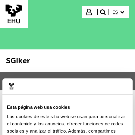
Saltar al contenido principal
IDIOMA S
Iniciar sesión
ES
buscar"
SGIker
Menú
SGIker
Abr
Esta página web usa cookies
DOCUMENTACIÓN
Las cookies de este sitio web se usan para personalizar
el contenido y los anuncios, ofrecer funciones de redes
sociales y analizar el tráfico. Además, compartimos