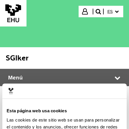
Saltar al contenido principal
IDIOMA S
Iniciar sesión
ES
buscar"
SGIker
Menú
SGIker
Abr
Solicitud de servicio
Esta página web usa cookies
Las cookies de este sitio web se usan para personalizar
el contenido y los anuncios, ofrecer funciones de redes
Solicitud de servicio