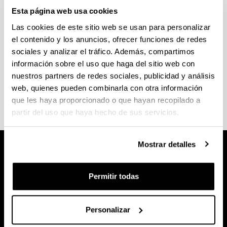
Contacto
Esta página web usa cookies
Las cookies de este sitio web se usan para personalizar
Técnico del Servicio
el contenido y los anuncios, ofrecer funciones de redes
sociales y analizar el tráfico. Además, compartimos
Dra. Azucena González García
información sobre el uso que haga del sitio web con
nuestros partners de redes sociales, publicidad y análisis
Email
:
azucena.gonzalez@ehu.es
web, quienes pueden combinarla con otra información
Teléfono (despacho)
: 94 601 3536
que les haya proporcionado o que hayan recopilado a
partir del uso que haya hecho de sus servicios.
Mostrar detalles
Permitir todas
Personalizar