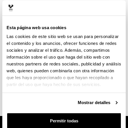
orientadoras
Organización de
Encuentros de Orientación
.
Son jornadas dirigidas al personal orientador de
Esta página web usa cookies
Educación Secundaria.
Las cookies de este sitio web se usan para personalizar
el contenido y los anuncios, ofrecer funciones de redes
Participación en el grupo de trabajo y en los
sociales y analizar el tráfico. Además, compartimos
Encuentros de los Servicios de Información y
información sobre el uso que haga del sitio web con
Orientación universitarios (SIOU)
.
nuestros partners de redes sociales, publicidad y análisis
web, quienes pueden combinarla con otra información
Colaboración con diferentes entidades
que les haya proporcionado o que hayan recopilado a
públicas y privadas
en la difusión y
partir del uso que haya hecho de sus servicios.
dinamización de actividades dirigidas al
estudiantado.
Mostrar detalles
Permitir todas