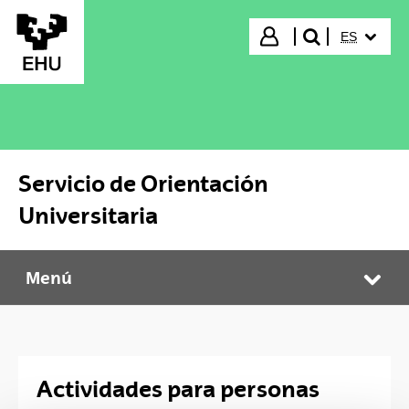
Saltar al contenido principal
IDIOMA S
Iniciar sesión
ES
buscar"
Servicio de Orientación
Universitaria
Menú
Servicio de Orientación Universitaria
Abr
Actividades para personas