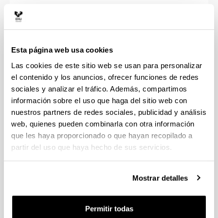
¡Acércate a EHUazoka!
Las escuelas y facultades, así como los servicios
universitarios de interés, se han trasladado a los 3
Esta página web usa cookies
campus de la EHU durante tres sábados
Las cookies de este sitio web se usan para personalizar
consecutivos, en horario
de 9:00 a 14:00:
el contenido y los anuncios, ofrecer funciones de redes
DONOSTIA/SAN SEBASTIÁN:
31 de enero de
sociales y analizar el tráfico. Además, compartimos
2026
información sobre el uso que haga del sitio web con
VITORIA-GASTEIZ:
7 de febrero de 2026
nuestros partners de redes sociales, publicidad y análisis
BILBAO:
14 de febrero de 2026
web, quienes pueden combinarla con otra información
que les haya proporcionado o que hayan recopilado a
Puedes conocer mejor nuestra universidad y sus
partir del uso que haya hecho de sus servicios.
grados, másteres... y aclarar todas tus dudas a
través de dos actividades:
Mostrar detalles
Atención personalizada en los stand
s
(acceso
libre)
Sesiones informativas
(inscripción previa
Permitir todas