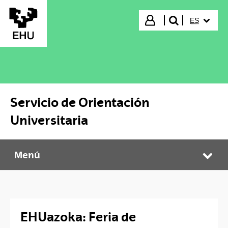
Saltar al contenido principal
IDIOMA S
Iniciar sesión
ES
buscar"
Servicio de Orientación
Universitaria
Menú
Servicio de Orientación Universitaria
Abr
EHUazoka: Feria de