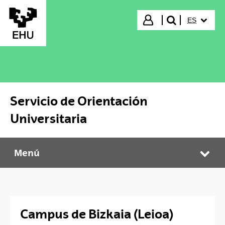
Saltar al contenido principal
IDIOMA S
Iniciar sesión
ES
buscar"
Servicio de Orientación
Universitaria
Menú
Servicio de Orientación Universitaria
Abr
Campus de Bizkaia (Leioa)