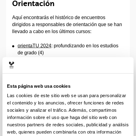
Orientación
Aquí encontrarás el histórico de encuentros
dirigidos a responsables de orientación que se han
llevado a cabo en los últimos cursos:
orientaTU 2024
: profundizando en los estudios
de grado (4)
orientaTU 2023
: profundizando en los estudios
de grado (3)
orientaTU 2022
: profundizando en los estudios
de grado (2)
Esta página web usa cookies
orientaTU 2021
: profundizando en los estudios
de grado (1)
Las cookies de este sitio web se usan para personalizar
orientaTU 2020
: oriéntate para orientarles
el contenido y los anuncios, ofrecer funciones de redes
orientaTU 2019: oriéntate para orientarles
sociales y analizar el tráfico. Además, compartimos
orientaTU 2018: oriéntate para orientarles
información sobre el uso que haga del sitio web con
VI. Encuentro de Orientación: Afrontando
nuestros partners de redes sociales, publicidad y análisis
cambios (2015)
web, quienes pueden combinarla con otra información