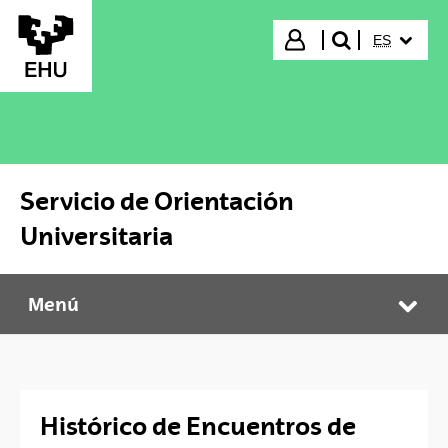
Saltar al contenido principal
IDIOMA S
Iniciar sesión
ES
buscar"
Servicio de Orientación
Universitaria
Menú
Servicio de Orientación Universitaria
Abr
Histórico de Encuentros de