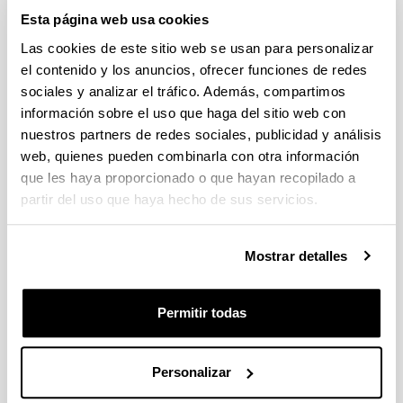
Sugerencias y solicitudes
Esta página web usa cookies
Las cookies de este sitio web se usan para personalizar
Escriba aquí su sugerencia o solicitud
el contenido y los anuncios, ofrecer funciones de redes
sociales y analizar el tráfico. Además, compartimos
Indica campos obligatorios
información sobre el uso que haga del sitio web con
nuestros partners de redes sociales, publicidad y análisis
web, quienes pueden combinarla con otra información
que les haya proporcionado o que hayan recopilado a
partir del uso que haya hecho de sus servicios.
Mostrar detalles
Permitir todas
Personalizar