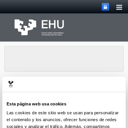
Abri
Saltar al contenido principal
me
prin
Inicio Departamento de
Zoología y Biología
Abrir/cerrar m
Menú
Celular Animal
Esta página web usa cookies
Las cookies de este sitio web se usan para personalizar
Mapa del sitio
el contenido y los anuncios, ofrecer funciones de redes
sociales y analizar el tráfico. Además, compartimos