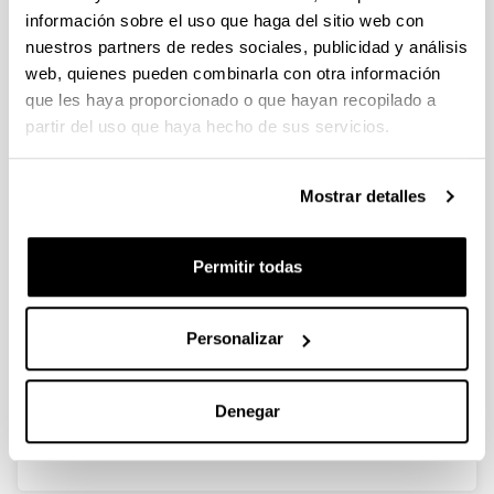
Inicio Departamento de Zoología y Biología Celular
información sobre el uso que haga del sitio web con
Animal
nuestros partners de redes sociales, publicidad y análisis
Departamento
web, quienes pueden combinarla con otra información
Presentación
que les haya proporcionado o que hayan recopilado a
Localización
partir del uso que haya hecho de sus servicios.
Personal
Cargos
25º aniversario
Mostrar detalles
Docencia
Visión general
Estudios de postgrado
Permitir todas
Asignaturas de grado
Asignaturas de posgrado
Personalizar
Investigación
Grupos
Estación Marina de Plentzia PIE
Institutos
Denegar
Sugerencias y solicitudes