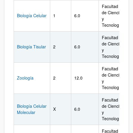
Facultad
de Ciencia
Biología Celular
1
6.0
Bi
y
Tecnología
Facultad
de Ciencia
Biología Tisular
2
6.0
Bi
y
Tecnología
Facultad
de Ciencia
Zoología
2
12.0
Bi
y
Tecnología
Facultad
Biología Celular
de Ciencia
X
6.0
Bi
Molecular
y
Tecnología
Facultad