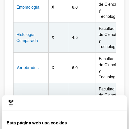
de Ciencia
Entomología
X
6.0
Bi
y
Tecnología
Facultad
Histología
de Ciencia
X
4.5
Bi
Comparada
y
Tecnología
Facultad
de Ciencia
Vertebrados
X
6.0
Bi
y
Tecnología
Facultad
de Ciencia
Zoogeografía
X
4.5
Bi
y
Tecnología
Arriba
Esta página web usa cookies