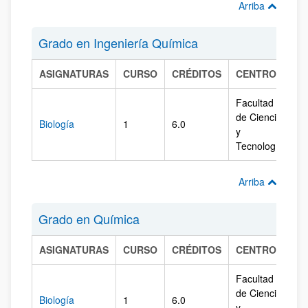
Arriba
Grado en Ingeniería Química
ASIGNATURAS
CURSO
CRÉDITOS
CENTRO
C
Facultad
de Ciencia
Biología
1
6.0
Bi
y
Tecnología
Arriba
Grado en Química
ASIGNATURAS
CURSO
CRÉDITOS
CENTRO
C
Facultad
de Ciencia
Biología
1
6.0
Bi
y