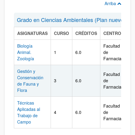
Arriba
Grado en Ciencias Ambientales (Plan nuevo)
ASIGNATURAS
CURSO
CRÉDITOS
CENTRO
CA
Biología
Facultad
Animal.
1
6.0
de
Ála
Zoología
Farmacia
Gestión y
Facultad
Conservación
3
6.0
de
Ála
de Fauna y
Farmacia
Flora
Técnicas
Facultad
Aplicadas al
4
6.0
de
Ála
Trabajo de
Farmacia
Campo