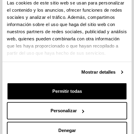
Las cookies de este sitio web se usan para personalizar
Grado en Bioquímica y Biología Molecular
el contenido y los anuncios, ofrecer funciones de redes
sociales y analizar el tráfico. Además, compartimos
ASIGNATURAS
CURSO
CRÉDITOS
CENTRO
C
información sobre el uso que haga del sitio web con
nuestros partners de redes sociales, publicidad y análisis
Facultad
web, quienes pueden combinarla con otra información
de Ciencia
Biología Celular
1
6.0
Bi
que les haya proporcionado o que hayan recopilado a
y
Tecnología
partir del uso que haya hecho de sus servicios.
Técnicas
Facultad
Histológicas y
de Ciencia
Mostrar detalles
1
6.0
Bi
Cultivos
y
Celulares
Tecnología
Permitir todas
Facultad
Ingeniería
de Ciencia
4
4.5
Bi
Tisular
y
Personalizar
Tecnología
Denegar
Arriba