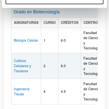
Grado en Biotecnología
ASIGNATURAS
CURSO
CRÉDITOS
CENTRO
C
Facultad
de Ciencia
Biología Celular
1
6.0
Bi
y
Tecnología
Facultad
Cultivos
de Ciencia
Celulares y
2
6.0
Bi
y
Tisulares
Tecnología
Facultad
Ingeniería
de Ciencia
4
4.5
Bi
Tisular
y
Tecnología