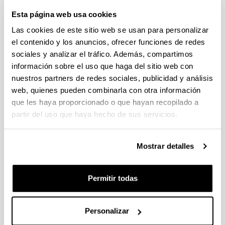
Calendario y Horario
Esta página web usa cookies
Las cookies de este sitio web se usan para personalizar
el contenido y los anuncios, ofrecer funciones de redes
sociales y analizar el tráfico. Además, compartimos
Horario del centro
información sobre el uso que haga del sitio web con
nuestros partners de redes sociales, publicidad y análisis
Calendario académico
web, quienes pueden combinarla con otra información
que les haya proporcionado o que hayan recopilado a
partir del uso que haya hecho de sus servicios.
Mostrar detalles
Permitir todas
Personalizar