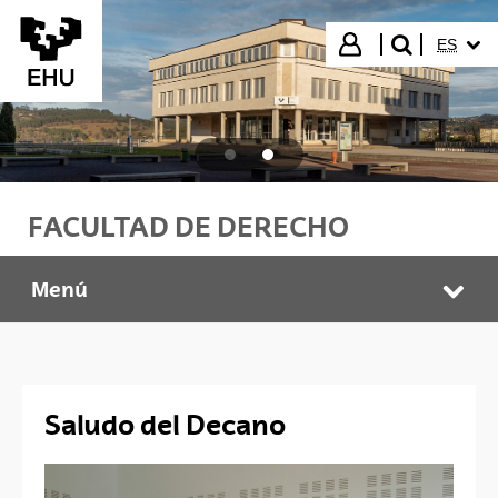
Saltar al contenido principal
IDIOMA
Iniciar sesión
ES
buscar"
FACULTAD DE DERECHO
Menú
Facultad de Derecho
Abr
Saludo del Decano