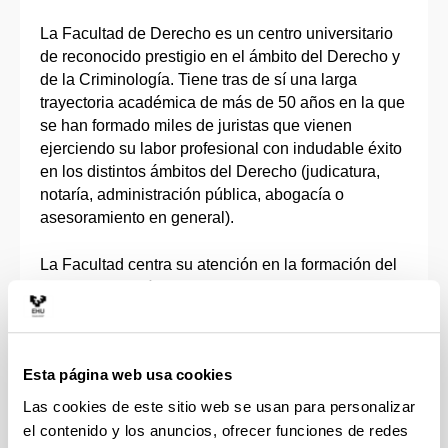
La Facultad de Derecho es un centro universitario
de reconocido prestigio en el ámbito del Derecho y
de la Criminología. Tiene tras de sí una larga
trayectoria académica de más de 50 años en la que
se han formado miles de juristas que vienen
ejerciendo su labor profesional con indudable éxito
en los distintos ámbitos del Derecho (judicatura,
notaría, administración pública, abogacía o
asesoramiento en general).
La Facultad centra su atención en la formación del
alumnado al máximo nivel conforme a los
parámetros establecidos en el Espacio Europeo de
Educación Superior. Para la consecución de tal
objetivo se emplean las metodologías docentes
Esta página web usa cookies
más avanzadas que combinan las enseñanzas
teóricas y prácticas, apoyadas en las tecnologías
Las cookies de este sitio web se usan para personalizar
de comunicación más avanzadas, y la importante
el contenido y los anuncios, ofrecer funciones de redes