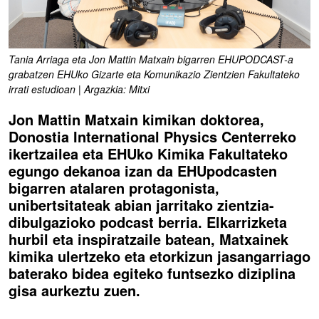
Tania Arriaga eta Jon Mattin Matxain bigarren EHUPODCAST-a
grabatzen EHUko Gizarte eta Komunikazio Zientzien Fakultateko
irrati estudioan | Argazkia: Mitxi
Jon Mattin Matxain kimikan doktorea,
Donostia International Physics Centerreko
ikertzailea eta EHUko Kimika Fakultateko
egungo dekanoa izan da EHUpodcasten
bigarren atalaren protagonista,
unibertsitateak abian jarritako zientzia-
dibulgazioko podcast berria. Elkarrizketa
hurbil eta inspiratzaile batean, Matxainek
kimika ulertzeko eta etorkizun jasangarriago
baterako bidea egiteko funtsezko diziplina
gisa aurkeztu zuen.