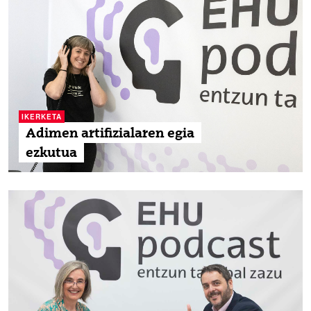
IKERKETA
Adimen artifizialaren egia
ezkutua