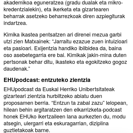
akademikoa eguneratzea (gradu dualak eta mikro-
kredentzialekin), eta ikerketa eta gizartearen
beharrak asetzeko beharrezkoak diren azpiegiturak
indartzea.
Kimika ikastea pentsatzen ari direnei mezua garbi
utzi zien Matxainek: “Jarraitu ezazue zuen intuizioari
eta pasioari. Exijentzia handiko ibilbidea da, baina
oso asebetegarria ere bai. Kimikak jakin-mina duten
pertsonak behar ditu, ikasteko eta egokitzeko gogoz
daudenak.”
EHUpodcast: entzuteko zientzia
EHUpodcast da Euskal Herriko Unibertsitateak
gizarteari zientzia hurbiltzeko abiatu duen
proposamen berria. “Entzun ta zabal zazu” lelopean,
hilean behin argitaratzen den elkarrizketa-podcast
honek EHUko ikertzaileen lana aurkezten du, modu
atsegin, ulergarri eta eskuragarrian, diziplina
guztietakoak barne.