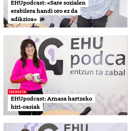
EHUpodcast: «Sare sozialen
erabilera handi oro ez da
adikzioa»
IKERKETA
EHUpodcast: Arnasa hartzeko
hiri-oasiak