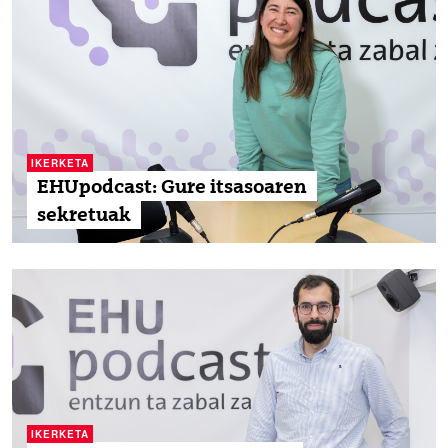
IKERKETA
EHUpodcast: Gure itsasoaren
sekretuak
IKERKETA