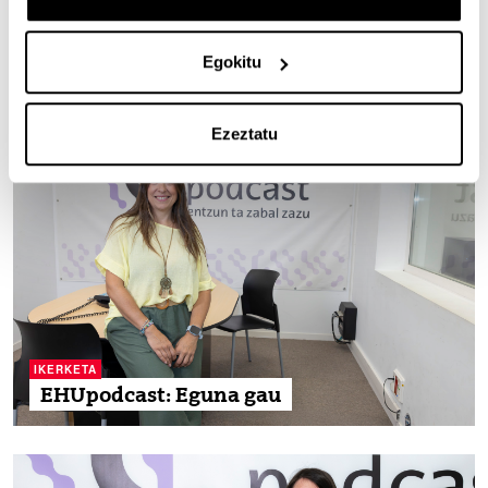
Egokitu
honen harira
Ezeztatu
IKERKETA
EHUpodcast: Eguna gau