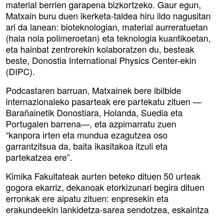
material berrien garapena bizkortzeko. Gaur egun,
Matxain buru duen ikerketa-taldea hiru ildo nagusitan
ari da lanean: bioteknologian, material aurreratuetan
(hala nola polimeroetan) eta teknologia kuantikoetan,
eta hainbat zentrorekin kolaboratzen du, besteak
beste, Donostia International Physics Center-ekin
(DIPC).
Podcastaren barruan, Matxainek bere ibilbide
internazionaleko pasarteak ere partekatu zituen —
Barañainetik Donostiara, Holanda, Suedia eta
Portugalen barrena—, eta azpimarratu zuen
“kanpora irten eta mundua ezagutzea oso
garrantzitsua da, baita ikasitakoa itzuli eta
partekatzea ere”.
Kimika Fakultateak aurten beteko dituen 50 urteak
gogora ekarriz, dekanoak etorkizunari begira dituen
erronkak ere aipatu zituen: enpresekin eta
erakundeekin lankidetza-sarea sendotzea, eskaintza