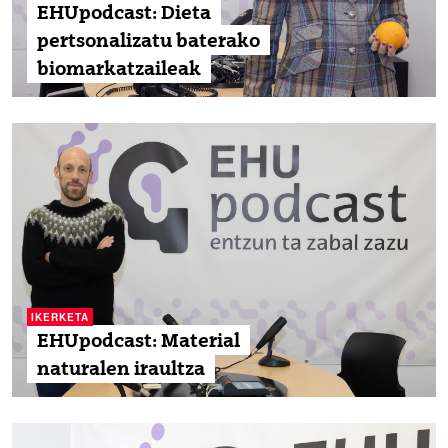
EHUpodcast: Dieta
pertsonalizatu baterako
biomarkatzaileak
IKERKETA
EHUpodcast: Material
naturalen iraultza