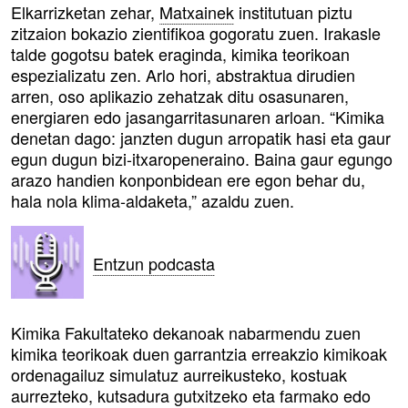
Elkarrizketan zehar,
Matxainek
institutuan piztu
zitzaion bokazio zientifikoa gogoratu zuen. Irakasle
talde gogotsu batek eraginda, kimika teorikoan
espezializatu zen. Arlo hori, abstraktua dirudien
arren, oso aplikazio zehatzak ditu osasunaren,
energiaren edo jasangarritasunaren arloan. “Kimika
denetan dago: janzten dugun arropatik hasi eta gaur
egun dugun bizi-itxaropeneraino. Baina gaur egungo
arazo handien konponbidean ere egon behar du,
hala nola klima-aldaketa,” azaldu zuen.
Entzun podcasta
Kimika Fakultateko dekanoak nabarmendu zuen
kimika teorikoak duen garrantzia erreakzio kimikoak
ordenagailuz simulatuz aurreikusteko, kostuak
aurrezteko, kutsadura gutxitzeko eta farmako edo