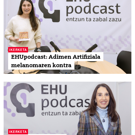
IKERKETA
EHUpodcast: Adimen Artifiziala
melanomaren kontra
IKERKETA