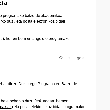
era
go programako batzorde akademikoari.
ko duzu eta posta elektronikoz bidali
), horren berri emango dio programako
Itzuli
gora
 behar diozu Doktorego Programaren Batzorde
a bete beharko duzu (eskuragarri hemen:
imakiak
) eta posta elektronikoz bidali programako