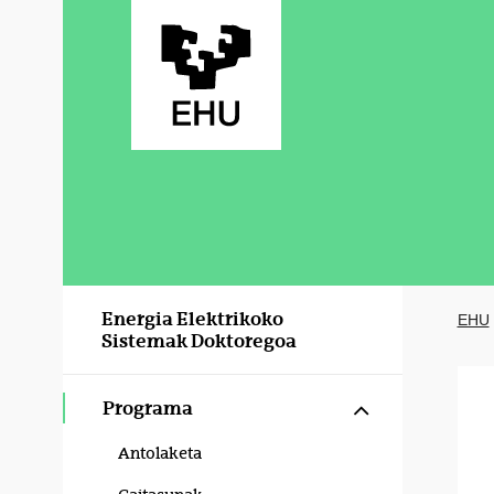
Eduki nagusira joan
Energia Elektrikoko
EHU
Sistemak Doktoregoa
Erakutsi/izku
Programa
Antolaketa