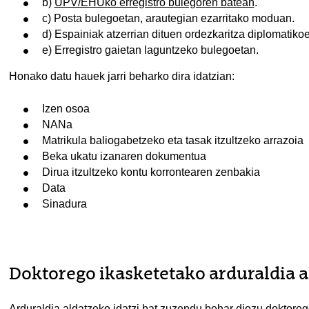
b)
UPV/EHUko erregistro bulegoren batean
.
c) Posta bulegoetan, arautegian ezarritako moduan.
d) Espainiak atzerrian dituen ordezkaritza diplomatik
e) Erregistro gaietan laguntzeko bulegoetan.
Honako datu hauek jarri beharko dira idatzian:
Izen osoa
NANa
Matrikula baliogabetzeko eta tasak itzultzeko arrazoia
Beka ukatu izanaren dokumentua
Dirua itzultzeko kontu korrontearen zenbakia
Data
Sinadura
Doktorego ikasketetako arduraldia a
Arduraldia aldatzeko idatzi bat zuzendu behar diozu doktor