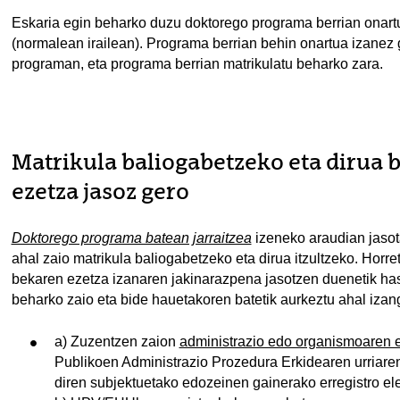
Eskaria egin beharko duzu doktorego programa berrian onart
(normalean irailean). Programa berrian behin onartua izanez
programan, eta programa berrian matrikulatu beharko zara.
Matrikula baliogabetzeko eta dirua
ezetza jasoz gero
Doktorego programa batean jarraitzea
izeneko araudian jasot
ahal zaio matrikula baliogabetzeko eta dirua itzultzeko. Hor
bekaren ezetza izanaren jakinarazpena jasotzen duenetik has
beharko zaio eta bide hauetakoren batetik aurkeztu ahal izan
a) Zuzentzen zaion
administrazio edo organismoaren e
Publikoen Administrazio Prozedura Erkidearen urriare
diren subjektuetako edozeinen gainerako erregistro ele