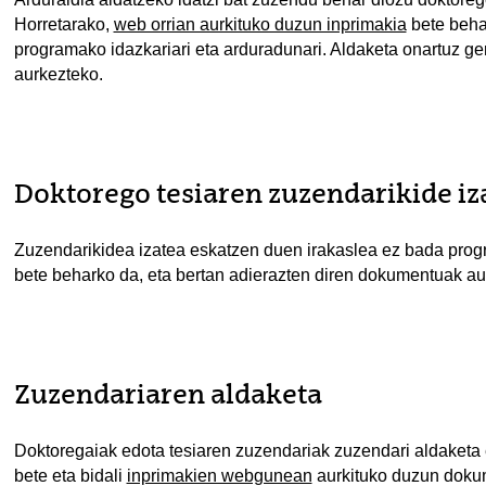
Horretarako,
web orrian aurkituko duzun inprimakia
bete behar
programako idazkariari eta arduradunari. Aldaketa onartuz ger
aurkezteko.
Doktorego tesiaren zuzendarikide iz
Zuzendarikidea izatea eskatzen duen irakaslea ez bada pro
bete beharko da, eta bertan adierazten diren dokumentuak au
Zuzendariaren aldaketa
Doktoregaiak edota tesiaren zuzendariak zuzendari aldaketa
bete eta bidali
inprimakien webgunean
aurkituko duzun doku