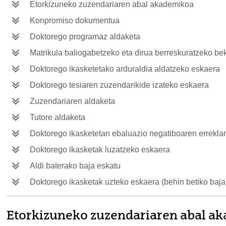
Etorkizuneko zuzendariaren abal akademikoa
Konpromiso dokumentua
Doktorego programaz aldaketa
Matrikula baliogabetzeko eta dirua berreskuratzeko be
Doktorego ikasketetako arduraldia aldatzeko eskaera
Doktorego tesiaren zuzendarikide izateko eskaera
Zuzendariaren aldaketa
Tutore aldaketa
Doktorego ikasketetan ebaluazio negatiboaren errekl
Doktorego ikasketak luzatzeko eskaera
Aldi baterako baja eskatu
Doktorego ikasketak uzteko eskaera (behin betiko baja
Etorkizuneko zuzendariaren abal a