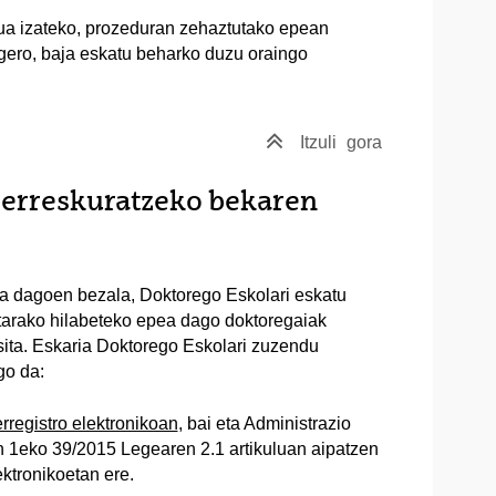
ua izateko, prozeduran zehaztutako epean
 gero, baja eskatu beharko duzu oraingo
Itzuli
gora
 berreskuratzeko bekaren
a dagoen bezala, Doktorego Eskolari eskatu
retarako hilabeteko epea dago doktoregaiak
ita. Eskaria Doktorego Eskolari zuzendu
go da:
rregistro elektronikoan
, bai eta Administrazio
n 1eko 39/2015 Legearen 2.1 artikuluan aipatzen
ktronikoetan ere.