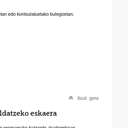
oetan edo kontsulatuetako bulegoetan.
Itzuli
gora
ldatzeko eskaera
ego programako batzorde akademikoari.