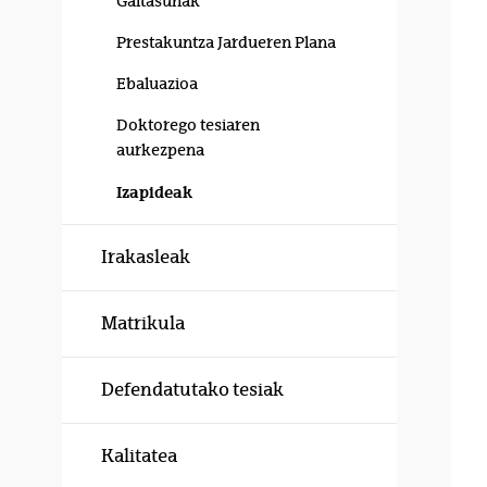
Gaitasunak
Prestakuntza Jardueren Plana
Ebaluazioa
Doktorego tesiaren
aurkezpena
Izapideak
Irakasleak
Matrikula
Defendatutako tesiak
Kalitatea