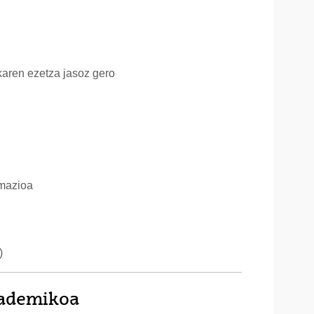
karen ezetza jasoz gero
amazioa
)
kademikoa