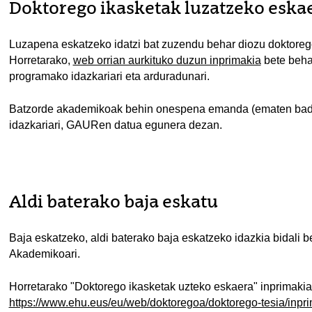
Doktorego ikasketak luzatzeko eska
Luzapena eskatzeko idatzi bat zuzendu behar diozu doktore
Horretarako,
web orrian aurkituko duzun inprimakia
bete behar
programako idazkariari eta arduradunari.
Batzorde akademikoak behin onespena emanda (ematen badu
idazkariari, GAURen datua egunera dezan.
Aldi baterako baja eskatu
Baja eskatzeko, aldi baterako baja eskatzeko idazkia bidali
Akademikoari.
Horretarako "Doktorego ikasketak uzteko eskaera" inprimaki
https://www.ehu.eus/eu/web/doktoregoa/doktorego-tesia/inpr