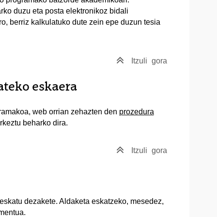
ko duzu eta posta elektronikoz bidali
o, berriz kalkulatuko dute zein epe duzun tesia
Itzuli
gora
ateko eskaera
gramakoa, web orrian zehazten den
prozedura
rkeztu beharko dira.
Itzuli
gora
 eskatu dezakete. Aldaketa eskatzeko, mesedez,
mentua.