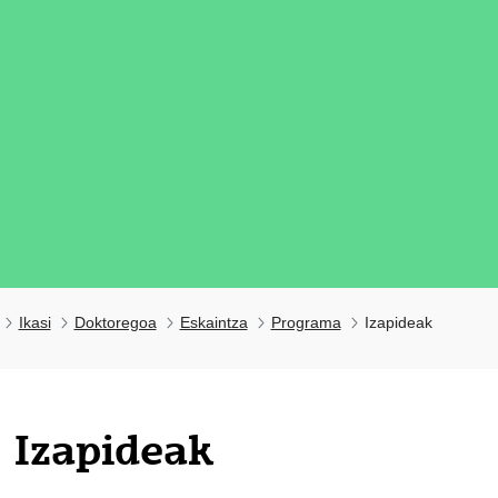
Ikasi
Doktoregoa
Eskaintza
Programa
Izapideak
tatu azpiorriak
Izapideak