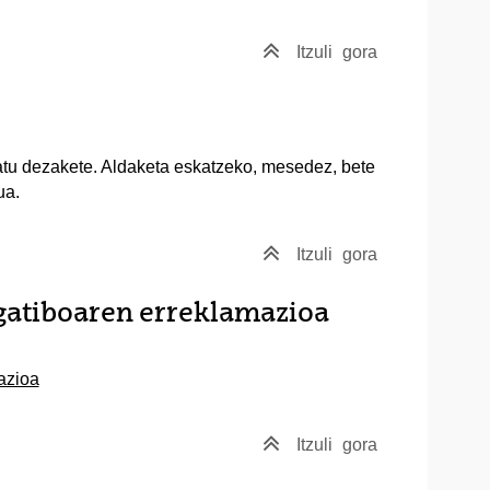
Itzuli
gora
atu dezakete. Aldaketa eskatzeko, mesedez, bete
ua.
Itzuli
gora
gatiboaren erreklamazioa
azioa
Itzuli
gora