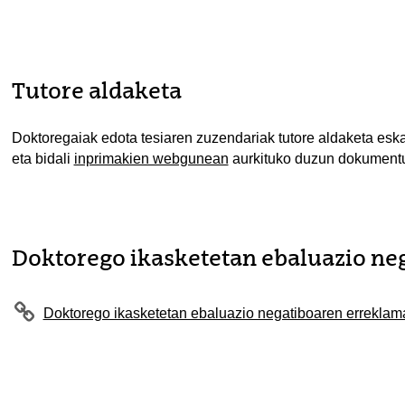
Tutore aldaketa
Doktoregaiak edota tesiaren zuzendariak tutore aldaketa esk
eta bidali
inprimakien webgunean
aurkituko duzun dokument
Doktorego ikasketetan ebaluazio ne
Doktorego ikasketetan ebaluazio negatiboaren erreklam