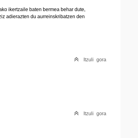
ko ikertzaile baten bermea behar dute,
ziz adierazten du aurreinskribatzen den
Itzuli
gora
Itzuli
gora