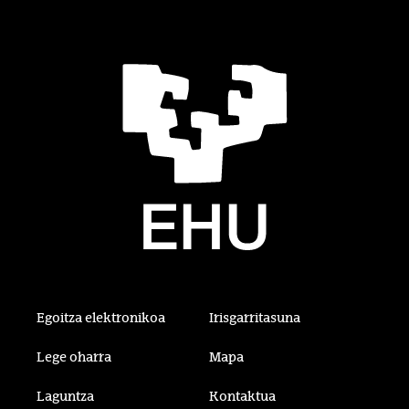
Egoitza elektronikoa
Irisgarritasuna
Lege oharra
Mapa
Laguntza
Kontaktua