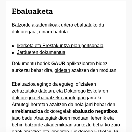
Ebaluaketa
Batzorde akademikoak urtero ebaluatuko du
doktoregaia, oinarri hartuta:
Ikerketa eta Prestakuntza plan pertsonala
Jardueren dokumentua
.
Dokumentu horiek
GAUR
aplikazioaren bidez
aurkeztu behar dira,
gidetan
azaltzen den moduan.
Ebaluazioa egingo da
egutegi ofizialean
zehaztutako datetan, eta
Doktorego Eskolaren
doktoregoa ebaluatzeko arautegiari
jarraiki.
Arautegi horretan azaltzen da nola jarri behar den
erreklamazioa
doktoregaiak
ebaluazio negatiboa
jaso badu. Arautegiak dioen moduan, lehenik eta
behin batzorde akademikoari aurkeztu beharko zaio
erreklamazioa eta, ondoren, Doktorego Eskolari. Bi