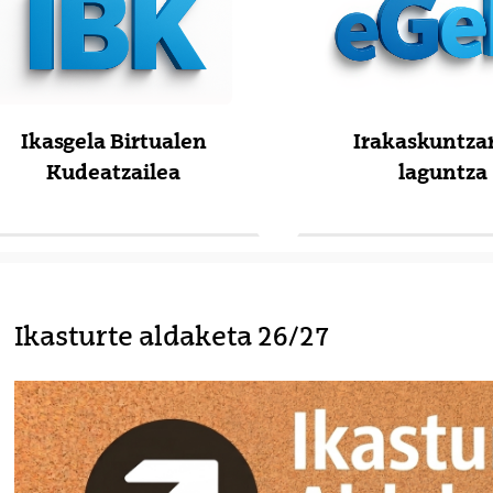
tatu azpiorriak
Ikasgela Birtualen
Irakaskuntza
Kudeatzailea
laguntza
(Beste leiho bat zabalduko du)
(Beste leiho bat zabald
Ikasturte aldaketa 26/27