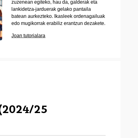
zuzenean egiteko, hau da, galderak eta
lankidetza-jarduerak gelako pantaila
batean aurkezteko. Ikasleek ordenagailuak
edo mugikorrak erabiliz erantzun dezakete.
Joan tutorialara
(2024/25