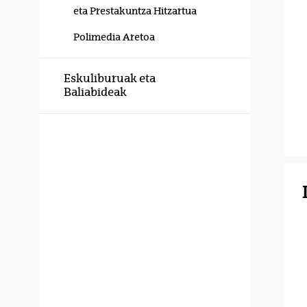
eta Prestakuntza Hitzartua
Polimedia Aretoa
Eskuliburuak eta
Baliabideak