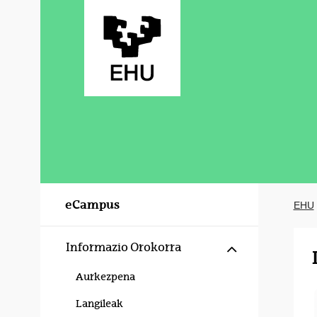
Eduki nagusira joan
eCampus
EHU
Erakutsi/izku
Informazio Orokorra
Aurkezpena
Langileak