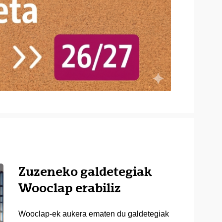
Zuzeneko galdetegiak
Wooclap erabiliz
Wooclap-ek aukera ematen du galdetegiak