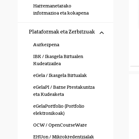
Harremanetarako
informazioa eta kokapena
Erakutsi/izku
Plataformak eta Zerbitzuak
Aurkezpena
IBK / Ikasgela Birtualen
Kudeatzailea
eGela / Ikasgela Birtualak
eGelaPI / Barne Prestakuntza
eta Kudeaketa
eGelaPortfolio (Portfolio
elektronikoak)
OCW / OpenCourseWare
EHUon / Mikrokredentzialak