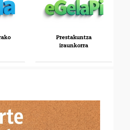
rako
Prestakuntza
iraunkorra
uko du)
(Beste leiho bat zabalduko du)