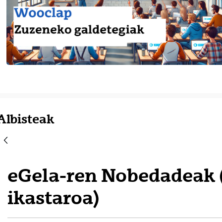
Albisteak
eGela-ren Nobedadeak 
ikastaroa)