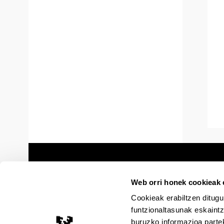
Web orri honek cookieak e
Cookieak erabiltzen ditugu
funtzionaltasunak eskaintz
buruzko informazioa partek