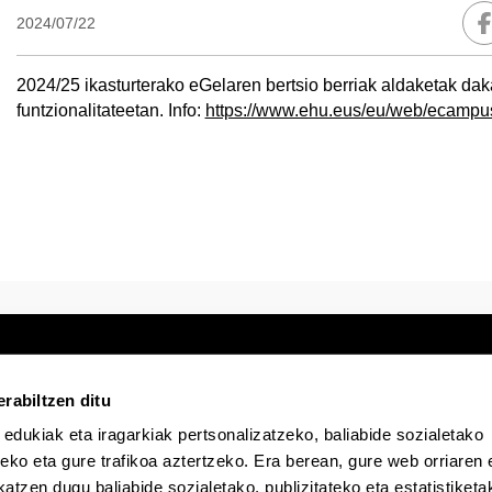
F
2024/07/22
2024/25 ikasturterako eGelaren bertsio berriak aldaketak dak
funtzionalitateetan. Info:
https://www.ehu.eus/eu/web/ecampu
rabiltzen ditu
 edukiak eta iragarkiak pertsonalizatzeko, baliabide sozialetako
Egoitza elektronikoa
Irisgarritasuna
Lege
eko eta gure trafikoa aztertzeko. Era berean, gure web orriaren e
atzen dugu baliabide sozialetako, publizitateko eta estatistiketa