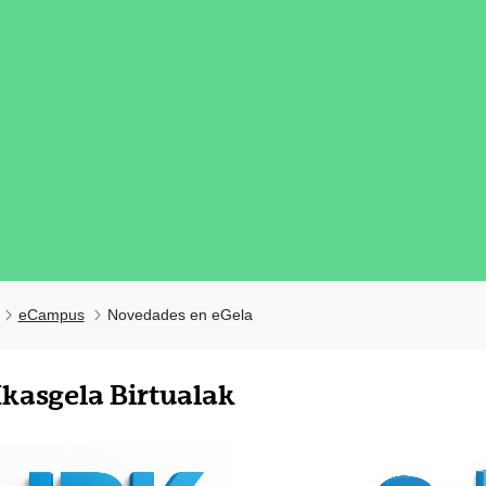
eCampus
Novedades en eGela
tatu azpiorriak
Ikasgela Birtualak