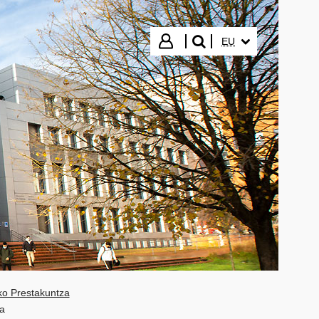
HIZKUNTZA HAUTA
Hasi saioa
EU
bilatu"
o Prestakuntza
a