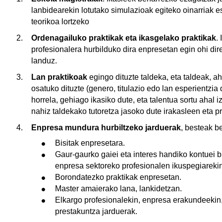
lanbidearekin lotutako simulazioak egiteko oinarria
teorikoa lortzeko
Ordenagailuko praktikak eta ikasgelako praktikak
.
profesionalera hurbilduko dira enpresetan egin ohi dir
landuz.
Lan praktikoak
egingo dituzte taldeka, eta taldeak, ah
osatuko dituzte (genero, titulazio edo lan esperientzia
horrela, gehiago ikasiko dute, eta talentua sortu ahal
nahiz taldekako tutoretza jasoko dute irakasleen eta pr
Enpresa mundura hurbiltzeko jarduerak
, besteak be
Bisitak enpresetara.
Gaur-gaurko gaiei eta interes handiko kontuei b
enpresa sektoreko profesionalen ikuspegiarekin
Borondatezko praktikak enpresetan.
Master amaierako lana, lankidetzan.
Elkargo profesionalekin, enpresa erakundeekin,
prestakuntza jarduerak.