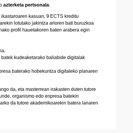
ko
azterketa pertsonala
.
 ikastaroaren kasuan, 9 ECTS kreditu
kin lotutako jakintza arloren bati buruzkoa
onako profil hauetakoren baten arabera egin
na.
batek kudeaketarako baliabide digitalak
presa baterako hobekuntza digitaleko planaren
go da, eta masterrean irakasten duten tutore
unde, organismo edo enpresa batekin
harko da tutore akademikoarekin batera lanaren