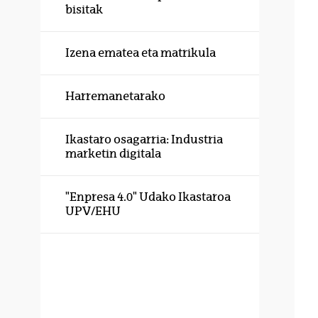
bisitak
Izena ematea eta matrikula
Harremanetarako
Ikastaro osagarria: Industria
marketin digitala
"Enpresa 4.0" Udako Ikastaroa
UPV/EHU