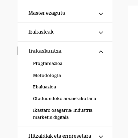
Erakutsi/izku
Master ezagutu
Erakutsi/izku
Irakasleak
Erakutsi/izku
Irakaskuntza
Programazioa
Metodologia
Ebaluazioa
Graduondoko amaierako lana
Ikastaro osagarria: Industria
marketin digitala
Erakutsi/izku
Hitzaldiak eta enpresetara