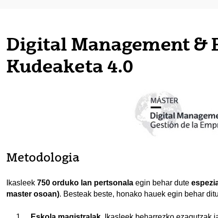
tatu azpiorriak
Digital Management & 
tatu azpiorriak
Kudeaketa 4.0
tatu azpiorriak
Metodologia
Ikasleek
750 orduko lan pertsonala
egin behar dute
espezia
master osoan)
. Besteak beste, honako hauek egin behar ditu
tatu azpiorriak
Eskola magistralak
. Ikasleek beharrezko ezagutzak j