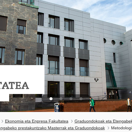
TATEA
Ekonomia eta Enpresa Fakultatea
Graduondokoak eta Etengabek
engabeko prestakuntzako Masterrak eta Graduondokoak
Metodologi