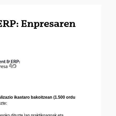
ERP: Enpresaren
lizazio ikastaro bakoitzean (1.500 ordu
zte:
asoko dituzte lan praktikoagoak eta