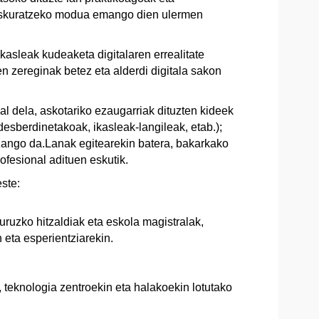
k eskuratzeko modua emango dien ulermen
 Ikasleak kudeaketa digitalaren errealitate
en zereginak betez eta alderdi digitala sakon
al dela, askotariko ezaugarriak dituzten kideek
 desberdinetakoak, ikasleak-langileak, etab.);
 izango da.Lanak egitearekin batera, bakarkako
ofesional adituen eskutik.
ste:
uruzko hitzaldiak eta eskola magistralak,
 eta esperientziarekin.
 teknologia zentroekin eta halakoekin lotutako