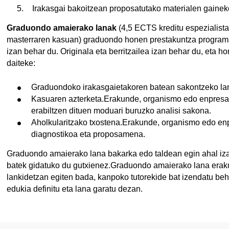
Irakasgai bakoitzean proposatutako materialen gaine
Graduondo amaierako lanak
(4,5 ECTS kreditu espezialista
masterraren kasuan) graduondo honen prestakuntza programare
izan behar du. Originala eta berritzailea izan behar du, eta h
daiteke:
Graduondoko irakasgaietakoren batean sakontzeko la
Kasuaren azterketa.Erakunde, organismo edo enpresa 
erabiltzen dituen moduari buruzko analisi sakona.
Aholkularitzako txostena.Erakunde, organismo edo en
diagnostikoa eta proposamena.
Graduondo amaierako lana bakarka edo taldean egin ahal izan
batek gidatuko du gutxienez.Graduondo amaierako lana erak
lankidetzan egiten bada, kanpoko tutorekide bat izendatu be
edukia definitu eta lana garatu dezan.