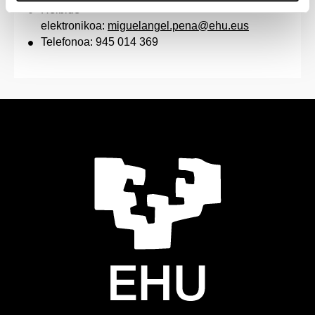
Helbide
elektronikoa:
miguelangel.pena@ehu.eus
Telefonoa: 945 014 369