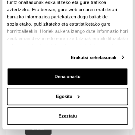
funtzionaltasunak eskaintzeko eta gure trafikoa
aztertzeko. Era berean, gure web orriaren erabilerari
buruzko informazioa partekatzen dugu baliabide
sozialetako, publizitateko eta estatistiketako gure
hornitzaileekin. Horiek aukera izango dute informazio hori
zeuk eman diezun edo euren zerbitzuak erabili dituzulako
eskuratu duten bestelako informazio batekin uztartzeko.
Erakutsi xehetasunak
Dena onartu
Egokitu
Ezeztatu
Bidali