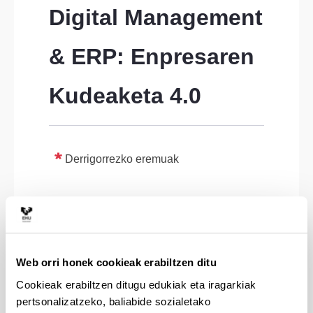
Digital Management 
& ERP: Enpresaren 
Kudeaketa 4.0
Derrigorrezko eremuak
Web orri honek cookieak erabiltzen ditu
Cookieak erabiltzen ditugu edukiak eta iragarkiak
pertsonalizatzeko, baliabide sozialetako