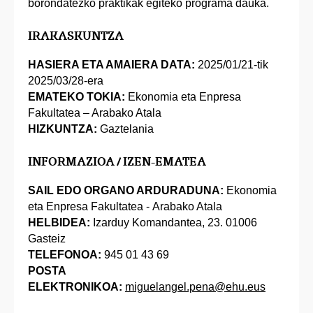
borondatezko praktikak egiteko programa dauka.
IRAKASKUNTZA
HASIERA ETA AMAIERA DATA:
2025/01/21-tik
2025/03/28-era
EMATEKO TOKIA:
Ekonomia eta Enpresa
Fakultatea – Arabako Atala
HIZKUNTZA:
Gaztelania
INFORMAZIOA / IZEN-EMATEA
SAIL EDO ORGANO ARDURADUNA:
Ekonomia
eta Enpresa Fakultatea - Arabako Atala
HELBIDEA:
Izarduy Komandantea, 23. 01006
Gasteiz
TELEFONOA:
945 01 43 69
POSTA
ELEKTRONIKOA:
miguelangel.pena@ehu.eus