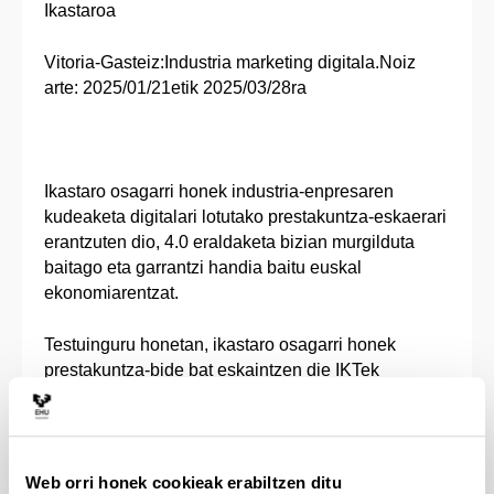
Ikastaroa
Vitoria-Gasteiz:Industria marketing digitala.Noiz
arte: 2025/01/21etik 2025/03/28ra
Ikastaro osagarri honek industria-enpresaren
kudeaketa digitalari lotutako prestakuntza-eskaerari
erantzuten dio, 4.0 eraldaketa bizian murgilduta
baitago eta garrantzi handia baitu euskal
ekonomiarentzat.
Testuinguru honetan, ikastaro osagarri honek
prestakuntza-bide bat eskaintzen die IKTek
industria-enpresen marketin digitalaren ingurunean
eraginkortasuna eta lehiakortasuna hobetzeko
eskaintzen dituzten aukerak ezagutu nahi dituzten
pertsonei.
Web orri honek cookieak erabiltzen ditu