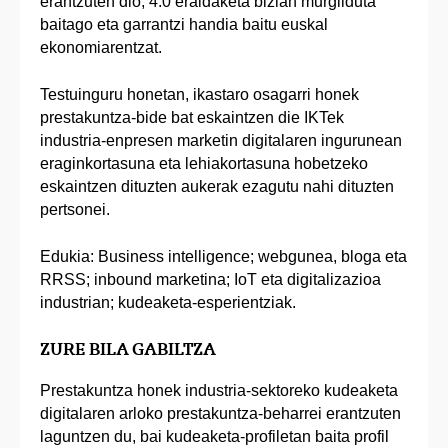
erantzuten dio, 4.0 eraldaketa bizian murgilduta
baitago eta garrantzi handia baitu euskal
ekonomiarentzat.
Testuinguru honetan, ikastaro osagarri honek
prestakuntza-bide bat eskaintzen die IKTek
industria-enpresen marketin digitalaren ingurunean
eraginkortasuna eta lehiakortasuna hobetzeko
eskaintzen dituzten aukerak ezagutu nahi dituzten
pertsonei.
Edukia: Business intelligence; webgunea, bloga eta
RRSS; inbound marketina; IoT eta digitalizazioa
industrian; kudeaketa-esperientziak.
ZURE BILA GABILTZA
Prestakuntza honek industria-sektoreko kudeaketa
digitalaren arloko prestakuntza-beharrei erantzuten
laguntzen du, bai kudeaketa-profiletan baita profil