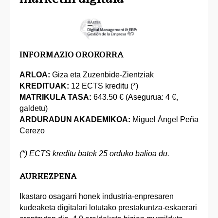
INFORMAZIO OROKORRA
ARLOA:
Giza eta Zuzenbide-Zientziak
KREDITUAK:
12 ECTS kreditu (*)
MATRIKULA TASA:
643.50 € (Asegurua: 4 €,
galdetu)
ARDURADUN AKADEMIKOA:
Miguel Ángel Peña
Cerezo
(*) ECTS kreditu batek 25 orduko balioa du.
AURKEZPENA
Ikastaro osagarri honek industria-enpresaren
kudeaketa digitalari lotutako prestakuntza-eskaerari