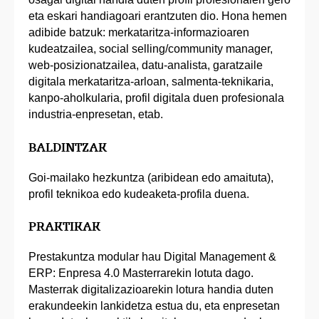
eta eskari handiagoari erantzuten dio. Hona hemen
adibide batzuk: merkataritza-informazioaren
kudeatzailea, social selling/community manager,
web-posizionatzailea, datu-analista, garatzaile
digitala merkataritza-arloan, salmenta-teknikaria,
kanpo-aholkularia, profil digitala duen profesionala
industria-enpresetan, etab.
BALDINTZAK
Goi-mailako hezkuntza (aribidean edo amaituta),
profil teknikoa edo kudeaketa-profila duena.
PRAKTIKAK
Prestakuntza modular hau Digital Management &
ERP: Enpresa 4.0 Masterrarekin lotuta dago.
Masterrak digitalizazioarekin lotura handia duten
erakundeekin lankidetza estua du, eta enpresetan