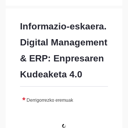
Informazio-eskaera. 
Digital Management 
& ERP: Enpresaren 
Kudeaketa 4.0
Derrigorrezko eremuak