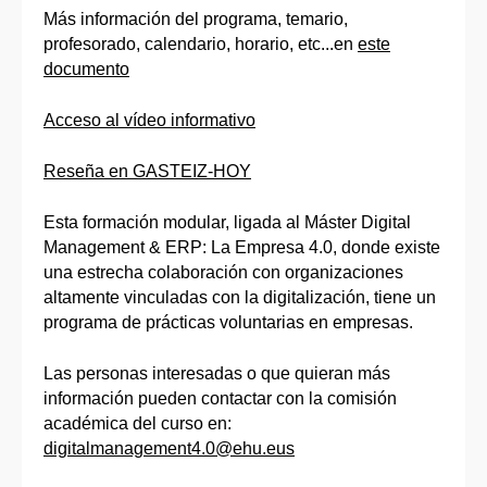
Más información del programa, temario,
profesorado, calendario, horario, etc...en
este
documento
Acceso al vídeo informativo
Reseña en GASTEIZ-HOY
Esta formación modular, ligada al Máster Digital
Management & ERP: La Empresa 4.0, donde existe
una estrecha colaboración con organizaciones
altamente vinculadas con la digitalización, tiene un
programa de prácticas voluntarias en empresas.
Las personas interesadas o que quieran más
información pueden contactar con la comisión
académica del curso en:
digitalmanagement4.0@ehu.eus