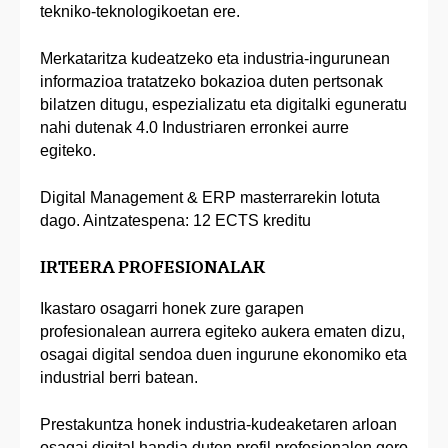
tekniko-teknologikoetan ere.
Merkataritza kudeatzeko eta industria-ingurunean
informazioa tratatzeko bokazioa duten pertsonak
bilatzen ditugu, espezializatu eta digitalki eguneratu
nahi dutenak 4.0 Industriaren erronkei aurre
egiteko.
Digital Management & ERP masterrarekin lotuta
dago. Aintzatespena: 12 ECTS kreditu
IRTEERA PROFESIONALAK
Ikastaro osagarri honek zure garapen
profesionalean aurrera egiteko aukera ematen dizu,
osagai digital sendoa duen ingurune ekonomiko eta
industrial berri batean.
Prestakuntza honek industria-kudeaketaren arloan
osagai digital handia duten profil profesionalen gero