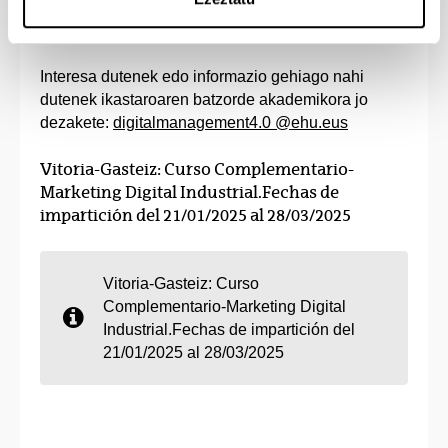
erakundeekin, eta enpresetan borondatezko
praktikak egiteko programa bat du.
Interesa dutenek edo informazio gehiago nahi
dutenek ikastaroaren batzorde akademikora jo
dezakete:
digitalmanagement4.0 @ehu.eus
Vitoria-Gasteiz: Curso Complementario-
Marketing Digital Industrial.Fechas de
impartición del 21/01/2025 al 28/03/2025
Vitoria-Gasteiz: Curso
Complementario-Marketing Digital
Industrial.Fechas de impartición del
21/01/2025 al 28/03/2025