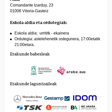
Comandante Izarduy, 23
01006 Vitoria-Gasteiz
Eskola aldia eta ordutegiak:
Eskola aldia: urrititk - ekainera
Ordutegia: astelehenetik ostegunera, 17:00etatik
21:00etara.
Erakunde babesleak
Erakunde laguntzaileak