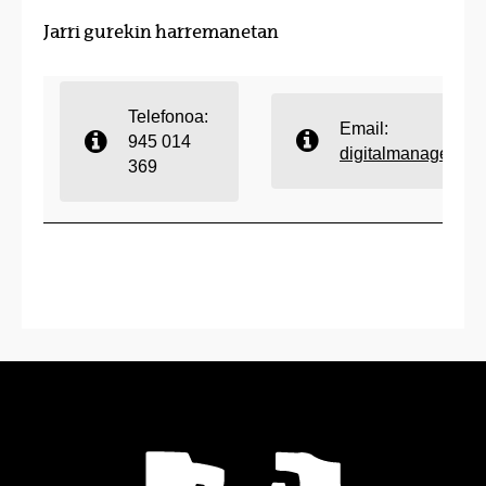
Jarri gurekin harremanetan
Telefonoa:
Email:
945 014
digitalmanagemen
369