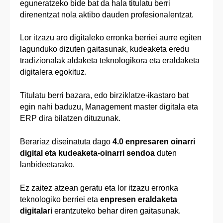
eguneratzeko bide bat da hala titulatu berri
direnentzat nola aktibo dauden profesionalentzat.
Lor itzazu aro digitaleko erronka berriei aurre egiten
lagunduko dizuten gaitasunak, kudeaketa eredu
tradizionalak aldaketa teknologikora eta eraldaketa
digitalera egokituz.
Titulatu berri bazara, edo birziklatze-ikastaro bat
egin nahi baduzu, Management master digitala eta
ERP dira bilatzen dituzunak.
Berariaz diseinatuta dago
4.0 enpresaren oinarri
digital eta kudeaketa-oinarri sendoa
duten
lanbideetarako.
Ez zaitez atzean geratu eta lor itzazu erronka
teknologiko berriei eta
enpresen eraldaketa
digitalari
erantzuteko behar diren gaitasunak.