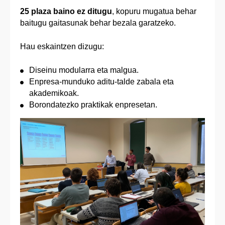
25 plaza baino ez ditugu
, kopuru mugatua behar
baitugu gaitasunak behar bezala garatzeko.
Hau eskaintzen dizugu:
Diseinu modularra eta malgua.
Enpresa-munduko aditu-talde zabala eta
akademikoak.
Borondatezko praktikak enpresetan.