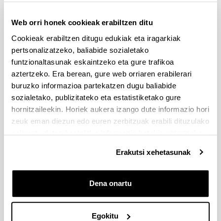
Kexen eta iradokizunen 
Web orri honek cookieak erabiltzen ditu
postontzia
Cookieak erabiltzen ditugu edukiak eta iragarkiak
pertsonalizatzeko, baliabide sozialetako
Gure zerbitzua hobetze aldera, Enplegu Guneok 
funtzionaltasunak eskaintzeko eta gure trafikoa
ekarpenak egitera gonbidatzen zaitugu. Eskerrik 
aztertzeko. Era berean, gure web orriaren erabilerari
asko zure laguntzagatik.
buruzko informazioa partekatzen dugu baliabide
sozialetako, publizitateko eta estatistiketako gure
Derrigorrezko eremuak
hornitzaileekin. Horiek aukera izango dute informazio hori
zeuk eman diezun edo euren zerbitzuak erabili dituzulako
eskuratu duten bestelako informazio batekin uztartzeko.
Erakutsi xehetasunak
Dena onartu
Egokitu