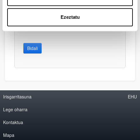
Ezeztatu
Bidali
Irisgarritasuna
EHU
Lege oharra
Kontaktua
Mapa