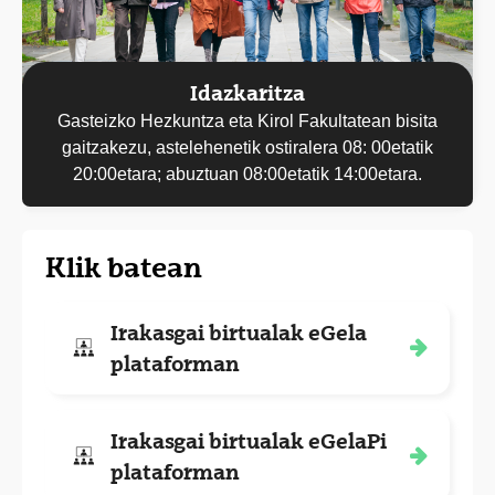
Idazkaritza
Gasteizko Hezkuntza eta Kirol Fakultatean bisita
gaitzakezu, astelehenetik ostiralera 08: 00etatik
20:00etara; abuztuan 08:00etatik 14:00etara.
Klik batean
Irakasgai birtualak eGela
plataforman
Irakasgai birtualak eGelaPi
plataforman