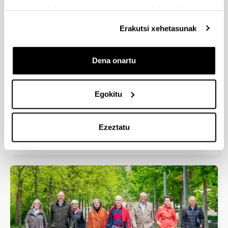
eskuratu duten bestelako informazio batekin uztartzeko.
AURRETIKO HITZORDUA
Erakutsi xehetasunak
Dena onartu
Egokitu
Ezeztatu
Idazkaritzako izapideetarako