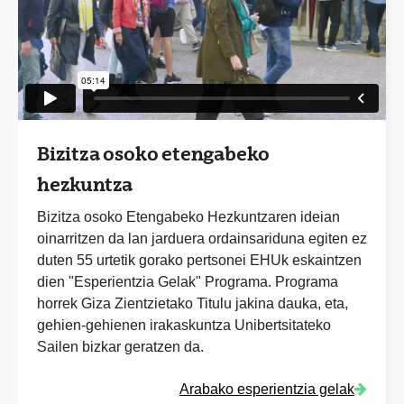
Bizitza osoko etengabeko
hezkuntza
Bizitza osoko Etengabeko Hezkuntzaren ideian
oinarritzen da lan jarduera ordainsariduna egiten ez
duten 55 urtetik gorako pertsonei EHUk eskaintzen
dien "Esperientzia Gelak" Programa. Programa
horrek Giza Zientzietako Titulu jakina dauka, eta,
gehien-gehienen irakaskuntza Unibertsitateko
Sailen bizkar geratzen da.
Arabako esperientzia gelak