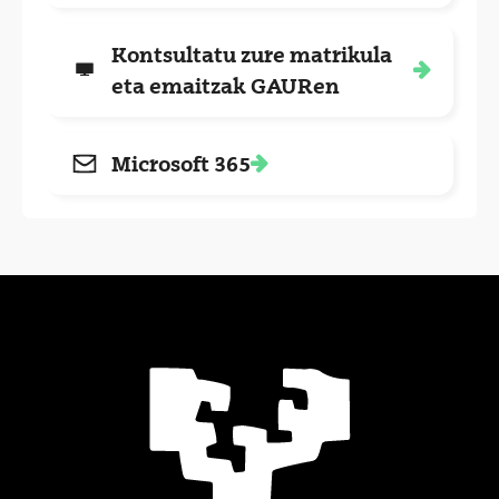
Kontsultatu zure matrikula
eta emaitzak GAURen
Microsoft 365