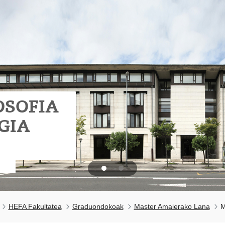
OSOFIA
GIA
HEFA Fakultatea
Graduondokoak
Master Amaierako Lana
M