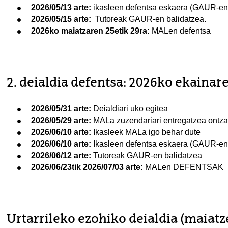
2026/05/13 arte:
ikasleen defentsa eskaera (GAUR-en
2026/05/15 arte:
Tutoreak GAUR-en balidatzea.
2026ko maiatzaren 25etik 29ra:
MALen defentsa
2. deialdia defentsa: 2026ko ekainare
2026/05/31 arte:
Deialdiari uko egitea
2026/05/29 arte:
MALa zuzendariari entregatzea ontza
2026/06/10 arte:
Ikasleek MALa igo behar dute
2026/06/10 arte:
Ikasleen defentsa eskaera (GAUR-en
2026/06/12 arte:
Tutoreak GAUR-en balidatzea
2026/06/23tik 2026/07/03 arte:
MALen DEFENTSAK
Urtarrileko ezohiko deialdia (maiatz