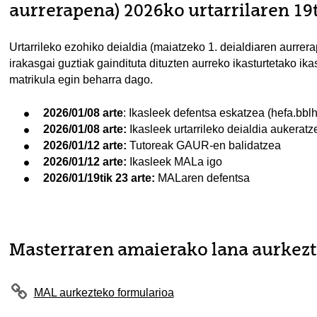
aurrerapena) 2026ko urtarrilaren 19t
Urtarrileko ezohiko deialdia (maiatzeko 1. deialdiaren aurrera
irakasgai guztiak gaindituta dituzten aurreko ikasturtetako i
matrikula egin beharra dago.​​​​
2026/01/08 arte
: Ikasleek defentsa eskatzea (hefa.bb
2026/01/08 arte:
Ikasleek urtarrileko deialdia aukera
2026/01/12 arte:
Tutoreak GAUR-en balidatzea
2026/01/12 arte:
Ikasleek MALa igo
2026/01/19tik 23 arte:
MALaren defentsa
Masterraren amaierako lana aurkez
MAL aurkezteko formularioa