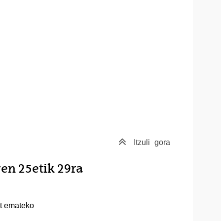
Itzuli
gora
ren 25etik 29ra
at emateko