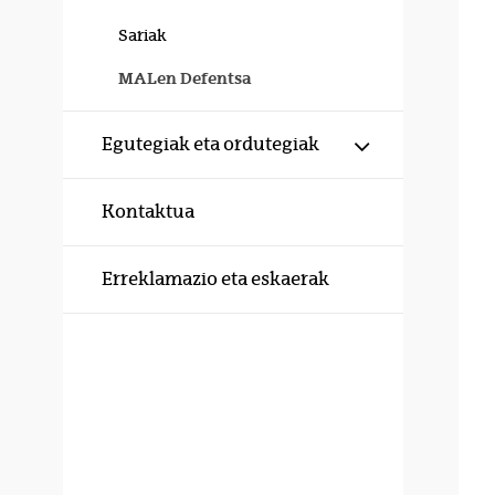
Sariak
MALen Defentsa
Erakutsi/izku
Egutegiak eta ordutegiak
Kontaktua
Erreklamazio eta eskaerak