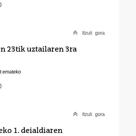
)
Itzuli
gora
n 23tik uztailaren 3ra
t emateko
)
Itzuli
gora
eko 1. deialdiaren