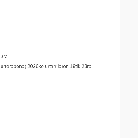
 3ra
aurrerapena) 2026ko urtarrilaren 19tik 23ra