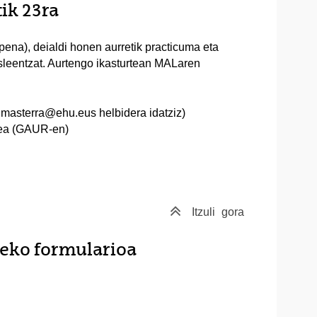
ik 23ra
pena), deialdi honen aurretik practicuma eta
kasleentzat. Aurtengo ikasturtean MALaren
lhmasterra@ehu.eus helbidera idatziz)
tzea (GAUR-en)
Itzuli
gora
teko formularioa