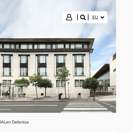
HIZKUNTZA HAUTA
Hasi saioa
EU
bilatu"
ALen Defentsa