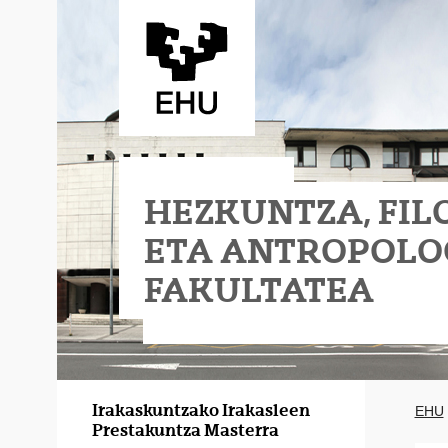
Eduki nagusira joan
HEZKUNTZA, FIL
ETA ANTROPOLO
FAKULTATEA
a - II Eraikina
gia Fakultatea - I Eraikina
Irakaskuntzako Irakasleen
EHU
Prestakuntza Masterra