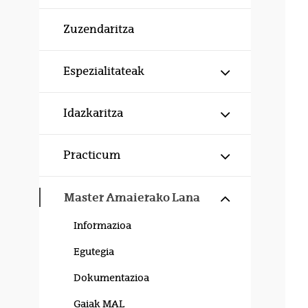
Zuzendaritza
Erakutsi/izku
Espezialitateak
Erakutsi/izku
Idazkaritza
Erakutsi/izku
Practicum
Erakutsi/izku
Master Amaierako Lana
Informazioa
Egutegia
Dokumentazioa
Gaiak MAL