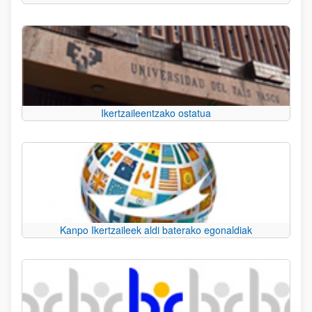
Ikertzaileentzako ostatua
Kanpo Ikertzaileek aldi baterako egonaldiak