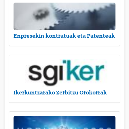
Enpresekin kontratuak eta Patenteak
Ikerkuntzarako Zerbitzu Orokorrak