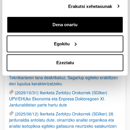
Erakutsi xehetasunak
Albisteak
Dena onartu
RSS
Egokitu
(2026/05/21) Ikerketako Zerbitzu Orokorrek (SGIker) IAk
ikerketan duen erabilera arduratsuari buruzko saio bat
antolatu dute, Elsevierren laguntzarekin.
Ezeztatu
(2026/03/17) ETBko Tecnólopis programak Gipuzkoako
RMN Zerbitzuari eskaini dio atal bat, Iñaki Santos Zerbitzu
Teknikariaren lana deskribatuz, Sagarlup egiteko erabiltzen
den lupulua karakterizatzeko.
(2025/10/31) Ikerketa Zerbitzu Orokorrek (SGIker)
UPV/EHUko Ekonomia eta Enpresa Doktoregoen XI.
Jardunaldietan parte hartu dute
(2025/06/12) Ikerketa Zerbitzu Orokorrek (SGIker) 28.
jardunaldia antolatu dute, oinarrizko analisi organikoa eta
analisi isotopikoa egiteko gaitasuna neurtzeko saiakuntzen