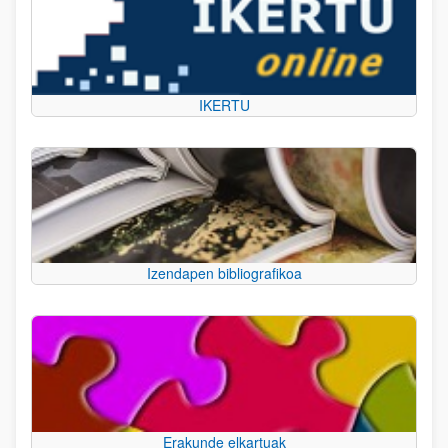
IKERTU
Izendapen bibliografikoa
Erakunde elkartuak