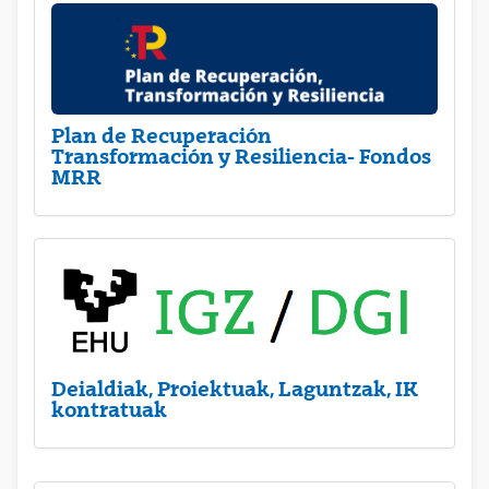
Plan de Recuperación
Transformación y Resiliencia- Fondos
MRR
Deialdiak, Proiektuak, Laguntzak, IK
kontratuak