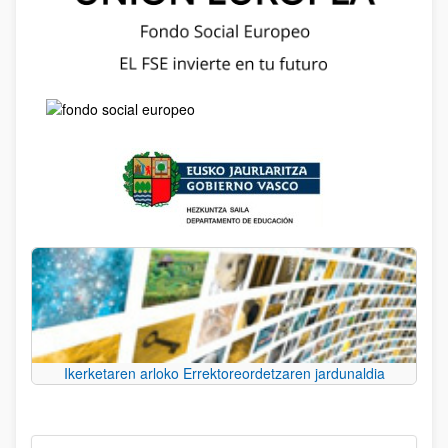
Ikerketaren arloko Errektoreordetzaren jardunaldia