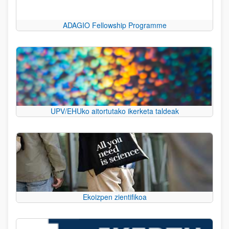
ADAGIO Fellowship Programme
UPV/EHUko aitortutako ikerketa taldeak
Ekoizpen zientifikoa