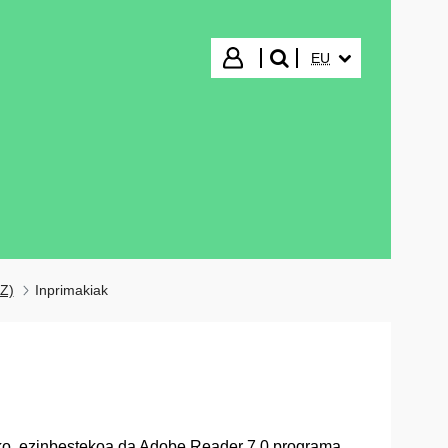
HIZKUNTZA HAUTA
Hasi saioa
EU
bilatu"
AZ)
Inprimakiak
ko, ezinbestekoa da Adobe Reader 7.0 programa