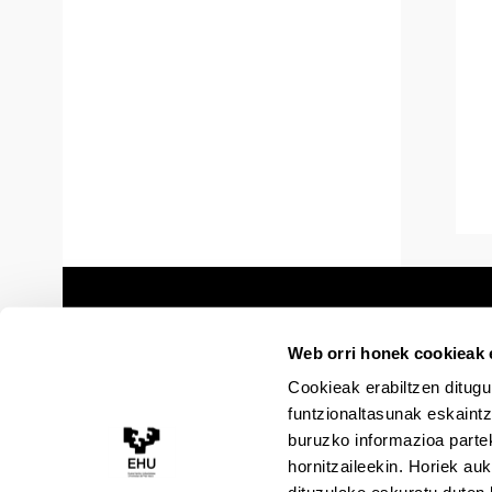
Web orri honek cookieak e
Cookieak erabiltzen ditugu
funtzionaltasunak eskaintz
buruzko informazioa partek
hornitzaileekin. Horiek au