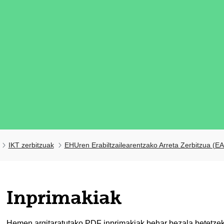
IKT zerbitzuak
EHUren Erabiltzailearentzako Arreta Zerbitzua (E
tatu azpiorriak
Inprimakiak
tatu azpiorriak
Hemen argitaratutako PDF inprimakiak behar bezala betetze