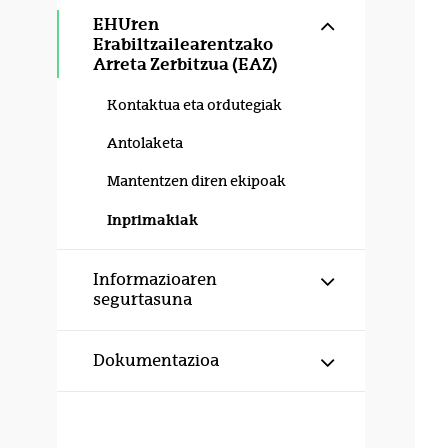
Erakutsi/izku
EHUren
Erabiltzailearentzako
Arreta Zerbitzua (EAZ)
Kontaktua eta ordutegiak
Antolaketa
Mantentzen diren ekipoak
Inprimakiak
Erakutsi/izku
Informazioaren
segurtasuna
Erakutsi/izku
Dokumentazioa