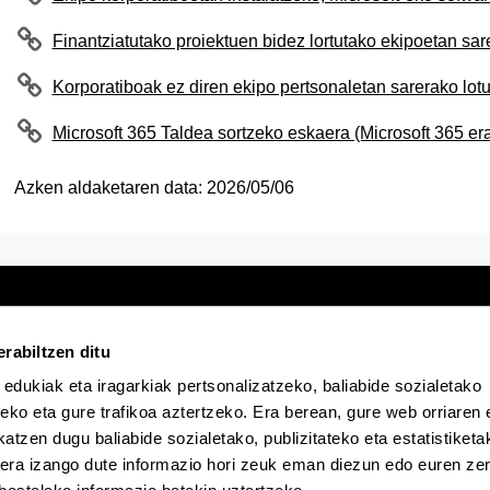
Finantziatutako proiektuen bidez lortutako ekipoetan sar
Korporatiboak ez diren ekipo pertsonaletan sarerako lot
Microsoft 365 Taldea sortzeko eskaera (Microsoft 365 erab
Azken aldaketaren data:
2026/05/06
rabiltzen ditu
 edukiak eta iragarkiak pertsonalizatzeko, baliabide sozialetako
Egoitza elektronikoa
Irisgarritasuna
Lege
eko eta gure trafikoa aztertzeko. Era berean, gure web orriaren e
atzen dugu baliabide sozialetako, publizitateko eta estatistiketa
kera izango dute informazio hori zeuk eman diezun edo euren zerb
EHU Tiktok-en
EHU Bluesky-n
EHU Fa