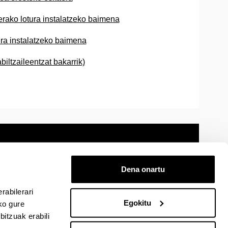
erako lotura instalatzeko baimena
ura instalatzeko baimena
iltzaileentzat bakarrik)
Dena onartu
 oharra
Mapa
Laguntza
Kontaktua
rabilerari
Egokitu
ko gure
itzuak erabili
cebook-en
EHU Linkedin-en
EHU Instagram-en
EHU Youtube-en
EHU Vimeo-en
EHU Flickr-en