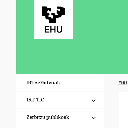
Eduki nagusira joan
IKT zerbitzuak
EHU
Erakutsi/izku
IKT-TIC
Erakutsi/izku
Zerbitzu publikoak