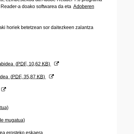
e Reader-a doako softwarea da eta
Adoberen
ki horiek betetzean sor daitezkeen zalantza
kabidea
(
PDF
, 10,62
KB
)
bidea
(
PDF
, 35,87
KB
)
tua)
ide mugatua)
rea erosteko eskaera