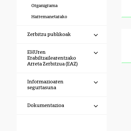
Organigrama
Harremanetarako
Erakutsi/izku
Zerbitzu publikoak
Erakutsi/izku
EHUren
Erabiltzailearentzako
Arreta Zerbitzua (EAZ)
Erakutsi/izku
Informazioaren
segurtasuna
Erakutsi/izku
Dokumentazioa