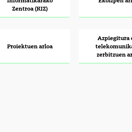
Informatikarako
Ekoizpen ar
Zentroa (KIZ)
tatu azpiorriak
Azpiegitura 
Proiektuen arloa
telekomunik
tatu azpiorriak
zerbitzuen a
tatu azpiorriak
tatu azpiorriak