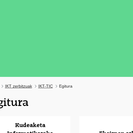
IKT zerbitzuak
IKT-TIC
Egitura
gitura
tatu azpiorriak
Kudeaketa