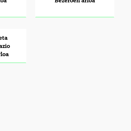
loa
Bezeroen arloa
eta
azio
rloa