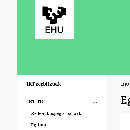
Eduki nagusira joan
IKT zerbitzuak
EHU
E
Erakutsi/izku
IKT-TIC
Xedea, ikuspegia, balioak
Egitura