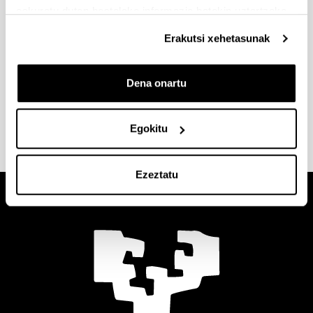
eskuratu duten bestelako informazio batekin uztartzeko.
Kokapena
: EHUko Errektoretza
Leioako Campusean (Sarriena
Erakutsi xehetasunak
auzoa z/g 48940 Leioa)
Harremanetarako telefonoa eta e-
posta
: 94.601.2120,
Dena onartu
cig.tic@ehu.eus
Egokitu
Ezeztatu