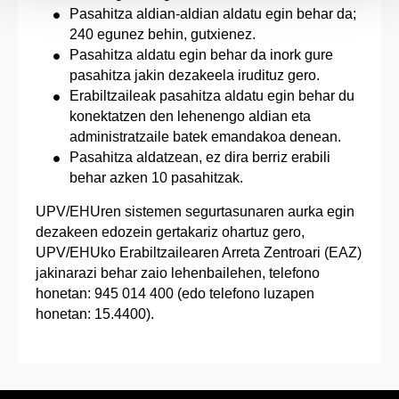
Pasahitza aldian-aldian aldatu egin behar da;
240 egunez behin, gutxienez.
Pasahitza aldatu egin behar da inork gure
pasahitza jakin dezakeela irudituz gero.
Erabiltzaileak pasahitza aldatu egin behar du
konektatzen den lehenengo aldian eta
administratzaile batek emandakoa denean.
Pasahitza aldatzean, ez dira berriz erabili
behar azken 10 pasahitzak.
UPV/EHUren sistemen segurtasunaren aurka egin
dezakeen edozein gertakariz ohartuz gero,
UPV/EHUko Erabiltzailearen Arreta Zentroari (EAZ)
jakinarazi behar zaio lehenbailehen, telefono
honetan: 945 014 400 (edo telefono luzapen
honetan: 15.4400).