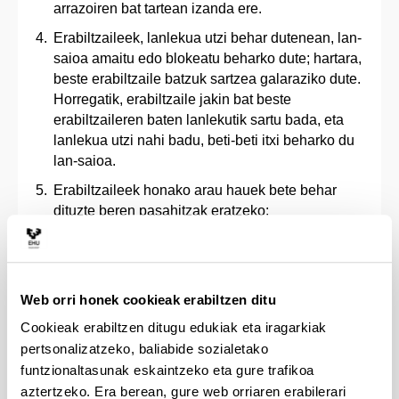
arrazoiren bat tartean izanda ere.
Erabiltzaileek, lanlekua utzi behar dutenean, lan-
saioa amaitu edo blokeatu beharko dute; hartara,
beste erabiltzaile batzuk sartzea galaraziko dute.
Horregatik, erabiltzaile jakin bat beste
erabiltzaileren baten lanlekutik sartu bada, eta
lanlekua utzi nahi badu, beti-beti itxi beharko du
lan-saioa.
Erabiltzaileek honako arau hauek bete behar
dituzte beren pasahitzak eratzeko:
Pasahitzek 12 karaktere izan behar dituzte
gutxienez.
Pasahitzak eratzerakoan, lau mota hauetako
Web orri honek cookieak erabiltzen ditu
hirutik gutxienez karaktere bat izan behar du:
Zenbakiak
Cookieak erabiltzen ditugu edukiak eta iragarkiak
Maiuskulak
pertsonalizatzeko, baliabide sozialetako
Minuskulak
funtzionaltasunak eskaintzeko eta gure trafikoa
Karaktere bereziak: * . + $ & # @ - ! % ^ ; ( ) {
aztertzeko. Era berean, gure web orriaren erabilerari