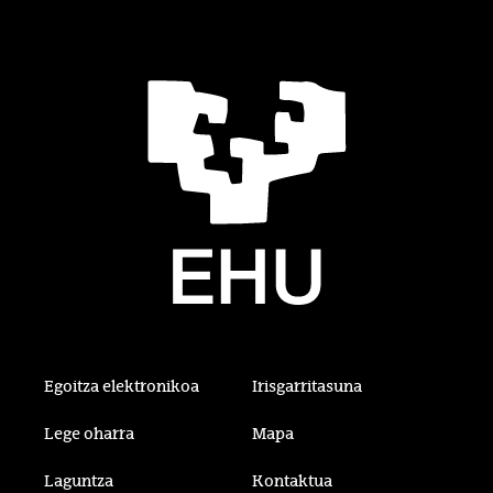
Egoitza elektronikoa
Irisgarritasuna
Lege oharra
Mapa
Laguntza
Kontaktua