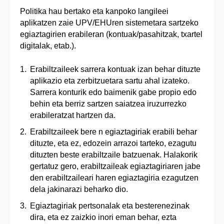
Politika hau bertako eta kanpoko langileei
aplikatzen zaie UPV/EHUren sistemetara sartzeko
egiaztagirien erabileran (kontuak/pasahitzak, txartel
digitalak, etab.).
Erabiltzaileek sarrera kontuak izan behar dituzte
aplikazio eta zerbitzuetara sartu ahal izateko.
Sarrera konturik edo baimenik gabe propio edo
behin eta berriz sartzen saiatzea iruzurrezko
erabileratzat hartzen da.
Erabiltzaileek bere n egiaztagiriak erabili behar
dituzte, eta ez, edozein arrazoi tarteko, ezagutu
dituzten beste erabiltzaile batzuenak. Halakorik
gertatuz gero, erabiltzaileak egiaztagiriaren jabe
den erabiltzaileari haren egiaztagiria ezagutzen
dela jakinarazi beharko dio.
Egiaztagiriak pertsonalak eta besterenezinak
dira, eta ez zaizkio inori eman behar, ezta