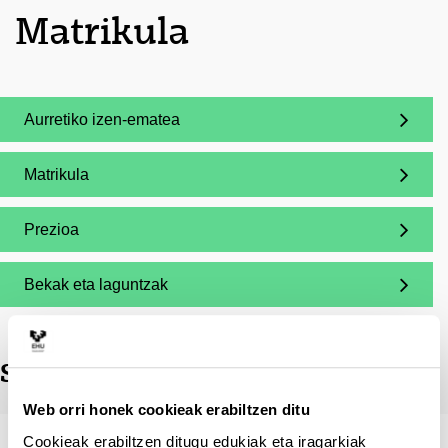
Matrikula
Aurretiko izen-ematea
(Beste leiho bat zabalduko du)
Matrikula
(Beste leiho bat zabalduko du)
Prezioa
(Beste leiho bat zabalduko du)
Bekak eta laguntzak
(Beste leiho bat zabalduko du)
Sartzeko profila
Web orri honek cookieak erabiltzen ditu
Cookieak erabiltzen ditugu edukiak eta iragarkiak
Merituen balorazioa