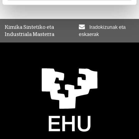
Kimika Sintetiko eta
Iradokizunak eta
Industriala Masterra
eskaerak