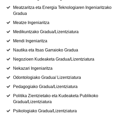
Meatzaritza eta Energia Teknologiaren Ingeniaritzako
Gradua
Meatze Ingeniaritza
Medikuntzako Gradua/Lizentziatura
Mendi Ingeniaritza
Nautika eta Itsas Garraioko Gradua
Negozioen Kudeaketa Gradua/Lizentziatura
Nekazari Ingeniaritza
Odontologiako Gradua/ Lizentziatura
Pedagogiako Gradua/Lizentziatura
Politika Zientzietako eta Kudeaketa Publikoko
Gradua/Lizentziatura
Psikologiako Gradua/Lizentziatura