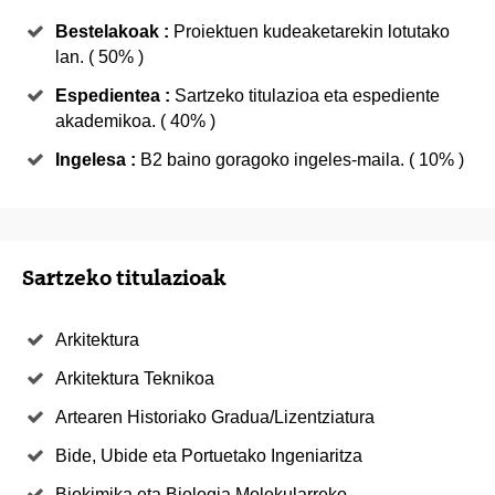
Bestelakoak :
Proiektuen kudeaketarekin lotutako
lan. ( 50% )
Espedientea :
Sartzeko titulazioa eta espediente
akademikoa. ( 40% )
Ingelesa :
B2 baino goragoko ingeles-maila. ( 10% )
Sartzeko titulazioak
Arkitektura
Arkitektura Teknikoa
Artearen Historiako Gradua/Lizentziatura
Bide, Ubide eta Portuetako Ingeniaritza
Biokimika eta Biologia Molekularreko