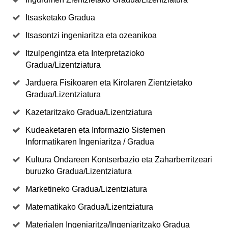
Itsasketako Gradua
Itsasontzi ingeniaritza eta ozeanikoa
Itzulpengintza eta Interpretazioko
Gradua/Lizentziatura
Jarduera Fisikoaren eta Kirolaren Zientzietako
Gradua/Lizentziatura
Kazetaritzako Gradua/Lizentziatura
Kudeaketaren eta Informazio Sistemen
Informatikaren Ingeniaritza / Gradua
Kultura Ondareen Kontserbazio eta Zaharberritzeari
buruzko Gradua/Lizentziatura
Marketineko Gradua/Lizentziatura
Matematikako Gradua/Lizentziatura
Materialen Ingeniaritza/Ingeniaritzako Gradua