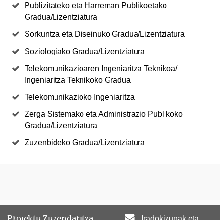
Publizitateko eta Harreman Publikoetako
Gradua/Lizentziatura
Sorkuntza eta Diseinuko Gradua/Lizentziatura
Soziologiako Gradua/Lizentziatura
Telekomunikazioaren Ingeniaritza Teknikoa/
Ingeniaritza Teknikoko Gradua
Telekomunikazioko Ingeniaritza
Zerga Sistemako eta Administrazio Publikoko
Gradua/Lizentziatura
Zuzenbideko Gradua/Lizentziatura
Proiektu Zuzendaritza
Iradokizunak eta