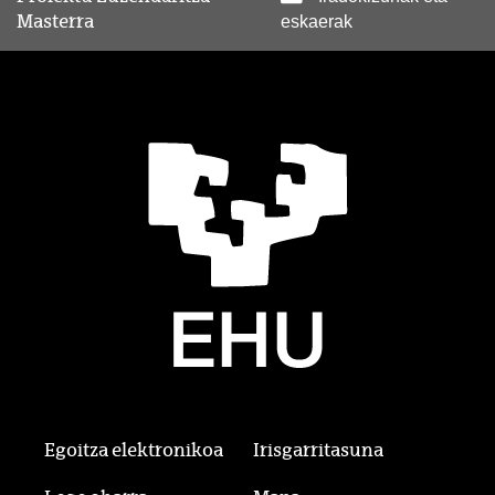
Masterra
eskaerak
Egoitza elektronikoa
Irisgarritasuna