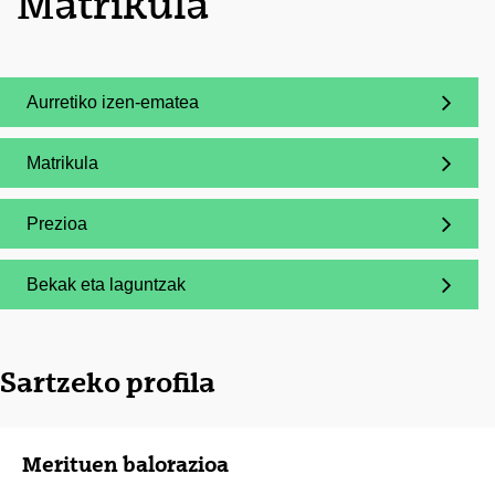
Matrikula
Aurretiko izen-ematea
(Beste leiho bat zabalduko du)
Matrikula
(Beste leiho bat zabalduko du)
Prezioa
(Beste leiho bat zabalduko du)
Bekak eta laguntzak
(Beste leiho bat zabalduko du)
Sartzeko profila
Merituen balorazioa