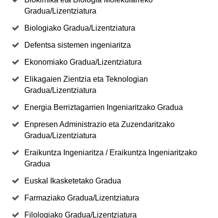
Gradua/Lizentziatura
Biologiako Gradua/Lizentziatura
Defentsa sistemen ingeniaritza
Ekonomiako Gradua/Lizentziatura
Elikagaien Zientzia eta Teknologian
Gradua/Lizentziatura
Energia Berriztagarrien Ingeniaritzako Gradua
Enpresen Administrazio eta Zuzendaritzako
Gradua/Lizentziatura
Eraikuntza Ingeniaritza / Eraikuntza Ingeniaritzako
Gradua
Euskal Ikasketetako Gradua
Farmaziako Gradua/Lizentziatura
Filologiako Gradua/Lizentziatura