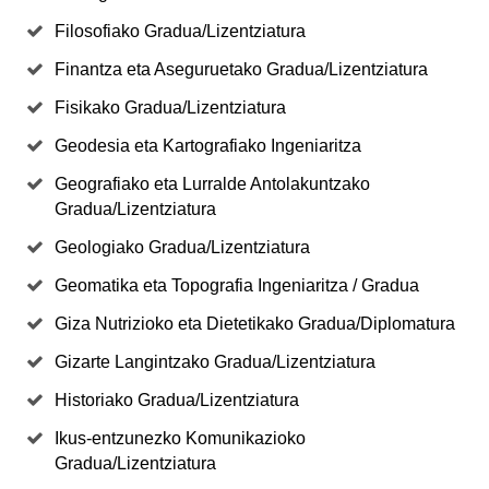
Filosofiako Gradua/Lizentziatura
Finantza eta Aseguruetako Gradua/Lizentziatura
Fisikako Gradua/Lizentziatura
Geodesia eta Kartografiako Ingeniaritza
Geografiako eta Lurralde Antolakuntzako
Gradua/Lizentziatura
Geologiako Gradua/Lizentziatura
Geomatika eta Topografia Ingeniaritza / Gradua
Giza Nutrizioko eta Dietetikako Gradua/Diplomatura
Gizarte Langintzako Gradua/Lizentziatura
Historiako Gradua/Lizentziatura
Ikus-entzunezko Komunikazioko
Gradua/Lizentziatura