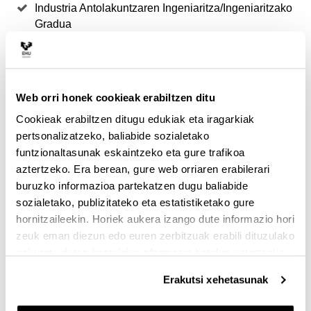
Industria Antolakuntzaren Ingeniaritza/Ingeniaritzako
Gradua
Industria Antolakuntzaren Ingeniaritza/Ingeniaritzako
Gradua
Industria Elektronikaren eta Automatikaren
Web orri honek cookieak erabiltzen ditu
Ingeniaritza
Cookieak erabiltzen ditugu edukiak eta iragarkiak
Industria Elektronikaren eta Automatikaren
pertsonalizatzeko, baliabide sozialetako
Ingeniaritza /Gradua
funtzionaltasunak eskaintzeko eta gure trafikoa
aztertzeko. Era berean, gure web orriaren erabilerari
Industria Ingeniaritza/Ingeniaritzako Gradua
buruzko informazioa partekatzen dugu baliabide
Industria Teknologiaren Ingeniaritzako Gradua
sozialetako, publizitateko eta estatistiketako gure
Informatika Ingeniaritza/Ingeniaritzako Gradua
hornitzaileekin. Horiek aukera izango dute informazio hori
zeuk eman diezun edo euren zerbitzuak erabili dituzulako
Informatikaren Ingeniaritza/ Informatikaren
eskuratu duten bestelako informazio batekin uztartzeko.
Ingeniaritzako Gradua
Erakutsi xehetasunak
Ingeniaritza Aeronautikoa
Ingeniaritza Elektrikoko Gradua