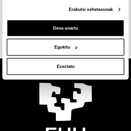
Gaian hau adierazi behar duzu: "Parte-
Erakutsi xehetasunak
hartzailearen izena" eta - Congreso UPV -
UDALBA
Dena onartu
Egokitu
Ezeztatu