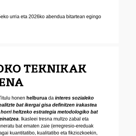
eko urria eta 2026ko abendua bitartean egingo
OKO TEKNIKAK
PENA
tulu honen
helburua
da
interes sozialeko
ealitzte bat ikergai gisa definitzen irakastea
 horri heltzeko estrategia metodologiko bat
einatzea
. Ikasleei tresna multzo zabal eta
neratu bat ematen zaie (erregresio-ereduak
agai kuantitatibo, kualitatibo eta fikziozkoekin,