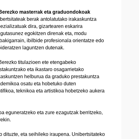
rezko masterrak eta graduondokoak
bertsitateak berak antolatutako irakaskuntza
ezializatuak dira, gizartearen eskarira
gutasunez egokitzen direnak eta, modu
bakigarrain, ibilbide profesionala orientatze edo
bideratzen laguntzen dutenak.
ezko titulazioen ete etengabeko
stakuntzako eta ikastaro osagarrietako
kaskuntzen helburua da graduko prestakuntza
demikoa osatu eta hobetuko duten
ifikoa, teknikoa eta artistikoa hobetzeko aukera
oa eguneratzeko eta zure ezagutzak berritzeko,
rekin.
dituzte, eta seihileko iraupena. Unibertsitateko