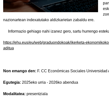
pan
esk
zor
nazionartean indexatutako aldizkarietan zabaldu ere.
Informazio gehiago nahi izanez gero, sartu hurrengo estek
https://ehu.eus/eu/web/graduondokoak/ikerketa-ekonomikoko
aditua
Non emango den:
F. CC Económicas Sociales Universidad
Egutegia:
2025eko urria - 2026ko abendua
Modalitatea:
presentziala