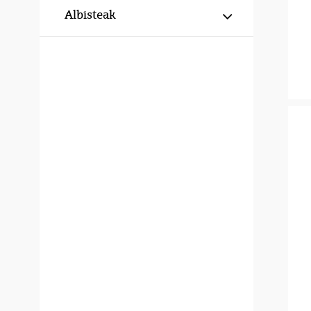
Erakutsi/izku
Albisteak