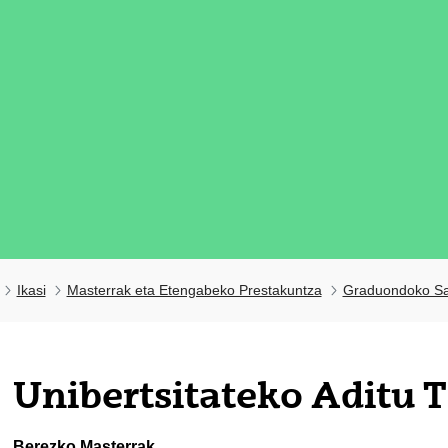
Ikasi
Masterrak eta Etengabeko Prestakuntza
Graduondoko Sa
tatu azpiorriak
Unibertsitateko Aditu T
tatu azpiorriak
Berezko Masterrak