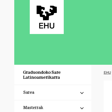
Eduki nagusira joan
Graduondoko Sare
EHU
Latinoamerikarra
Erakutsi/izku
Sarea
Erakutsi/izku
Masterrak