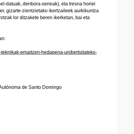
el-datuak, denbora-serieak), eta tresna horiei
er, gizarte-zientzietako ikertzaileek aurkikuntza
rotzak lor ditzakete beren ikerketan, bai eta
an:
-teknikak-emaitzen-hedapena-unibertsitateko-
 Autónoma de Santo Domingo