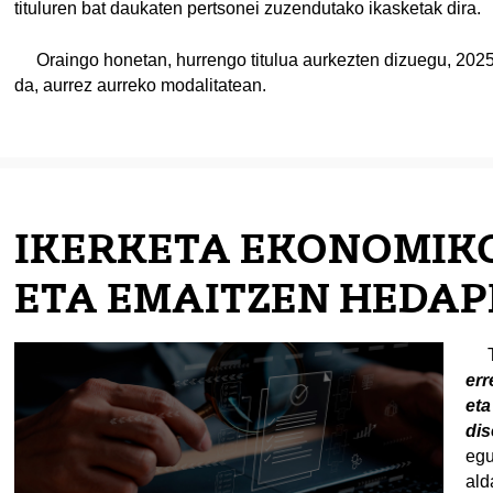
tituluren bat daukaten pertsonei zuzendutako ikasketak dira.
tatu azpiorriak
Oraingo honetan, hurrengo titulua aurkezten dizuegu, 2025
da, aurrez aurreko modalitatean.
IKERKETA EKONOMIK
ETA EMAITZEN HEDA
Ti
err
eta
dis
egu
ald