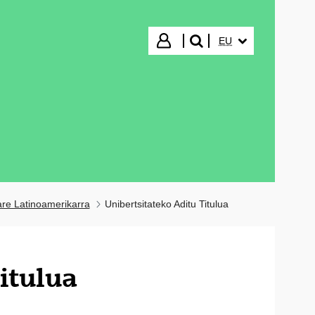
HIZKUNTZA HAUTA
Hasi saioa
EU
bilatu"
re Latinoamerikarra
Unibertsitateko Aditu Titulua
itulua