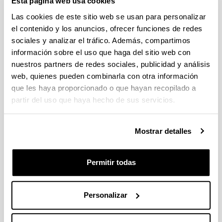
Esta página web usa cookies
Sugerencias y solicitudes
Las cookies de este sitio web se usan para personalizar
el contenido y los anuncios, ofrecer funciones de redes
Indica campos obligatorios
sociales y analizar el tráfico. Además, compartimos
información sobre el uso que haga del sitio web con
nuestros partners de redes sociales, publicidad y análisis
web, quienes pueden combinarla con otra información
que les haya proporcionado o que hayan recopilado a
partir del uso que haya hecho de sus servicios.
Mostrar detalles
Permitir todas
Personalizar