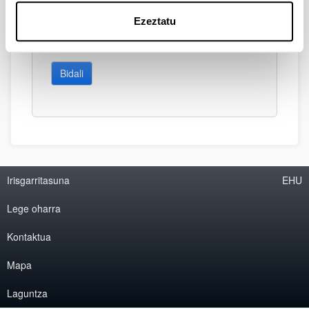
Ezeztatu
Bidali
Irisgarritasuna
EHU
Lege oharra
Kontaktua
Mapa
Laguntza