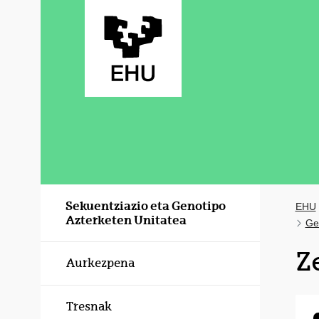
Eduki nagusira joan
Sekuentziazio eta Genotipo
EHU
Azterketen Unitatea
Ge
Z
Aurkezpena
Tresnak