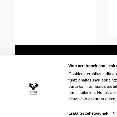
Web orri honek cookieak e
Cookieak erabiltzen ditugu
funtzionaltasunak eskaintz
buruzko informazioa partek
hornitzaileekin. Horiek au
dituzulako eskuratu duten 
Erakutsi xehetasunak