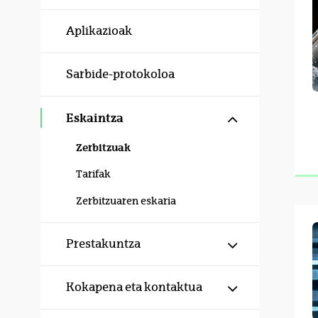
Aplikazioak
Sarbide-protokoloa
Erakutsi/izku
Eskaintza
Zerbitzuak
Tarifak
Zerbitzuaren eskaria
Erakutsi/izku
Prestakuntza
Erakutsi/izku
Kokapena eta kontaktua