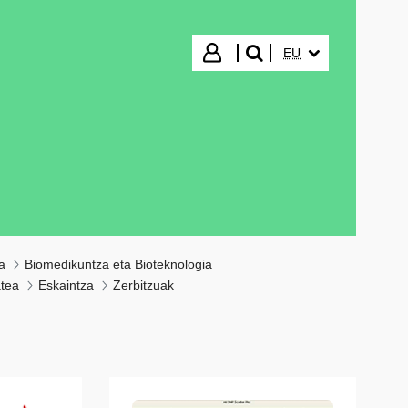
HIZKUNTZA HAUTA
Hasi saioa
EU
bilatu"
a
Biomedikuntza eta Bioteknologia
atea
Eskaintza
Zerbitzuak