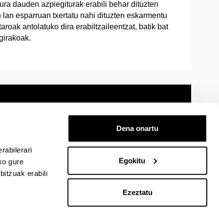
kura dauden azpiegiturak erabili behar dituzten
en lan esparruan txertatu nahi dituzten eskarmentu
aroak antolatuko dira erabiltzaileentzat, batik bat
girakoak.
Dena onartu
 oharra
Mapa
Laguntza
Kontaktua
rabilerari
Egokitu
ko gure
itzuak erabili
cebook-en
EHU Linkedin-en
EHU Instagram-en
EHU Youtube-en
EHU Vimeo-en
EHU Flickr-en
Ezeztatu