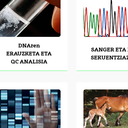
DNAren
tatu azpiorriak
SANGER ETA
ERAUZKETA ETA
SEKUENTZIA
QC ANALISIA
tatu azpiorriak
tatu azpiorriak