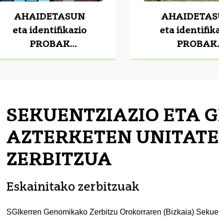
AHAIDETASUN
AHAIDETA
eta identifikazio
eta identifik
PROBAK
PROBAK
GIZAKIETAN
ANIMALIET
SEKUENTZIAZIO ETA 
AZTERKETEN UNITAT
ZERBITZUA
Eskainitako zerbitzuak
SGIkerren Genomikako Zerbitzu Orokorraren (Bizkaia) Sekue