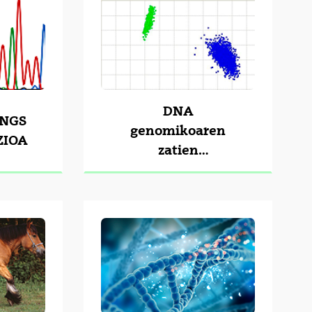
DNA
 NGS
genomikoaren
ZIOA
zatien
GENOTIPATZEA:
STRak, SNPak,
indel-ak,…