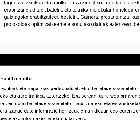
laguntza teknikoa eta aholkularitza zientifikoa ematen die es
erabiltzaile adituei, batetik, eta teknika molekular horiek eur
gutxiagoko erabiltzaileei, bestetik. Gainera, prestakuntza ikast
protokoloak optimizatzeari eta sortutako datuak aztertzeari be
rabiltzen ditu
 edukiak eta iragarkiak pertsonalizatzeko, baliabide sozialetako
Egoitza elektronikoa
Irisgarritasuna
Lege
eko eta gure trafikoa aztertzeko. Era berean, gure web orriaren e
atzen dugu baliabide sozialetako, publizitateko eta estatistiketa
kera izango dute informazio hori zeuk eman diezun edo euren zerb
EHU Tiktok-en
EHU Bluesky-n
EHU Fa
bestelako informazio batekin uztartzeko.