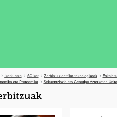
Ikerkuntza
SGIker
Zerbitzu zientifiko-teknologikoak
Eskaintz
nomika eta Proteomika
Sekuentziazio eta Genotipo Azterketen Unit
erbitzuak