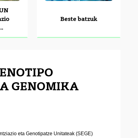
SUN
azio
Beste batzuk
AN
GENOTIPO
EA GENOMIKA
ntziazio eta Genotipatze Unitateak (SEGE)