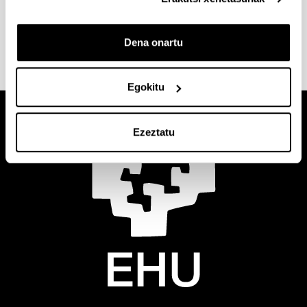
campus bakoitzean zerbitzuen
kokalekua jakiteko.
Sakatu esteka informazio
gehiago lortzeko
.
Dena onartu
Egokitu
Ezeztatu