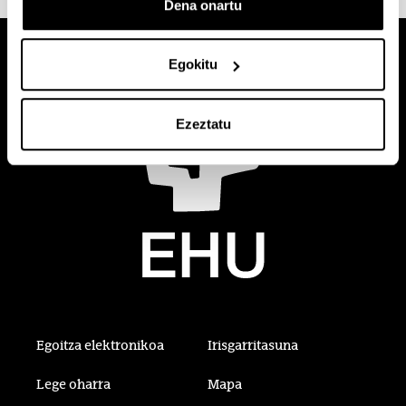
Dena onartu
Egokitu
Ezeztatu
Egoitza elektronikoa
Irisgarritasuna
Lege oharra
Mapa