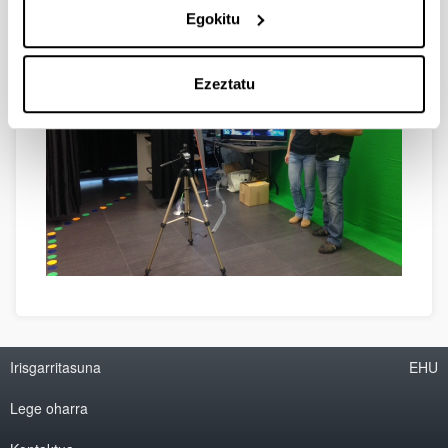
Egokitu
Ezeztatu
Irisgarritasuna
EHU
Lege oharra