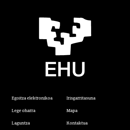
Egoitza elektronikoa
Irisgarritasuna
Lege oharra
Mapa
Laguntza
Kontaktua