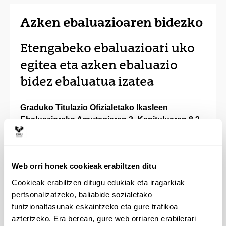
Azken ebaluazioaren bidezko
Etengabeko ebaluazioari uko
egitea eta azken ebaluazio
bidez ebaluatua izatea
Graduko Titulazio Ofizialetako Ikasleen
Ebaluaziorako Arautegiaren 2. Kapituluaren 8.3
artikulua
Ikasleek eskubidea izango dute azken ebaluazio
bidez ebaluatuak izateko, etengabeko ebaluazioan
Web orri honek cookieak erabiltzen ditu
parte hartu zein ez hartu. Eskubide hori baliatzeko,
Cookieak erabiltzen ditugu edukiak eta iragarkiak
ikasleak etengabeko ebaluazioari uko egiten diola
pertsonalizatzeko, baliabide sozialetako
jasotzen duen idatzi bat aurkeztu beharko dio
funtzionaltasunak eskaintzeko eta gure trafikoa
irakasgaiaren ardura duen irakasleari eta,
aztertzeko. Era berean, gure web orriaren erabilerari
horretarako, bederatzi asteko epea izango du