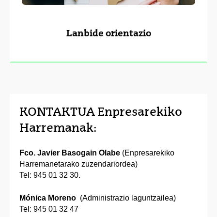
Lanbide orientazio
KONTAKTUA Enpresarekiko
Harremanak:
Fco. Javier Basogain Olabe
(Enpresarekiko
Harremanetarako zuzendariordea)
Tel: 945 01 32 30.
Mónica Moreno
(Administrazio laguntzailea)
Tel: 945 01 32 47