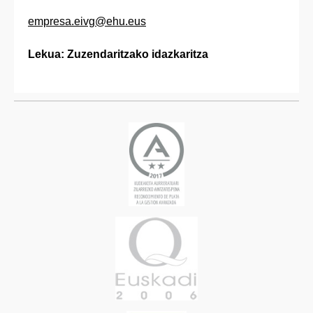
empresa.eivg@ehu.eus
Lekua: Zuzendaritzako idazkaritza