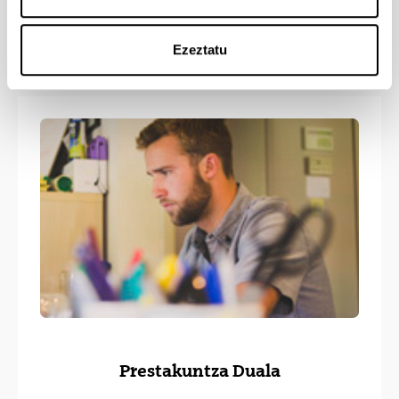
Lan-poltsa
Ezeztatu
Prestakuntza Duala