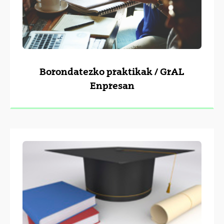
Borondatezko praktikak / GrAL
Enpresan