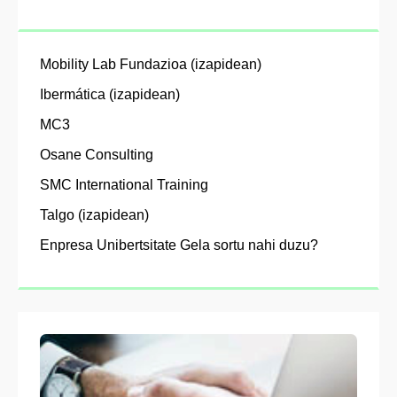
Mobility Lab Fundazioa (izapidean)
Ibermática (izapidean)
MC3
Osane Consulting
SMC International Training
Talgo (izapidean)
Enpresa Unibertsitate Gela sortu nahi duzu?