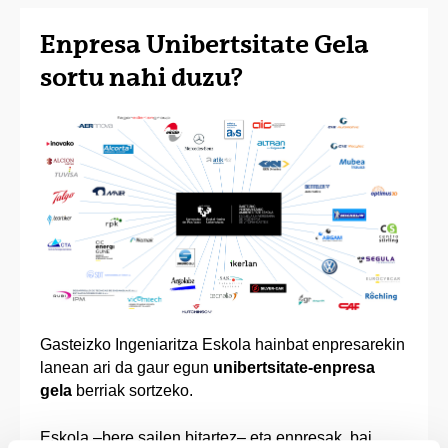
Enpresa Unibertsitate Gela
sortu nahi duzu?
Gasteizko Ingeniaritza Eskola hainbat enpresarekin
lanean ari da gaur egun
unibertsitate-enpresa
gela
berriak sortzeko.
Eskola –bere sailen bitartez– eta enpresak, bai