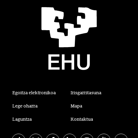
Egoitza elektronikoa
Irisgarritasuna
Lege oharra
Mapa
Laguntza
Kontaktua