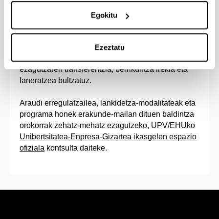
sozioekonomikoarekin loturak estutzeko sortutako
lankidetza estrategikoko eredu batean. Aliantza
Egokitu
horren bidez, ikasleek eta ikertzaileek baterako
proiektuak, gradu amaierako lanak edo masterrak
eta sektorearen benetako eskaeretara egokitutako
Ezeztatu
prestakuntza teknologikoak garatzen dituzte,
ezagutzaren transferentzia, berrikuntza irekia eta
laneratzea bultzatuz.
Araudi erregulatzailea, lankidetza-modalitateak eta
programa honek erakunde-mailan dituen baldintza
orokorrak zehatz-mehatz ezagutzeko, UPV/EHUko
Unibertsitatea-Enpresa-Gizartea ikasgelen espazio
ofiziala
kontsulta daiteke.