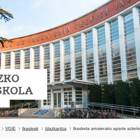
ZKO
SKOLA
VGIE
Ikasleak
Idazkaritza
Ikasketa amaierako aparte azterk