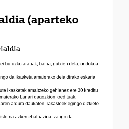
aldia (aparteko
ialdia
tei buruzko arauak, baina, gutxien dela, ondokoa
ingo da ikasketa amaierako deialdirako eskaria
dute ikasketak amaitzeko gehienez ere 30 kreditu
maierako Lanari dagozkion kredituak.
diaren ardura daukaten irakasleek egingo dizkiete
 sistema azken ebaluazioa izango da.