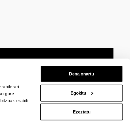
Dena onartu
 oharra
Mapa
Laguntza
Kontaktua
rabilerari
Egokitu
ko gure
itzuak erabili
cebook-en
EHU Linkedin-en
EHU Instagram-en
EHU Youtube-en
EHU Vimeo-en
EHU Flickr-en
Ezeztatu