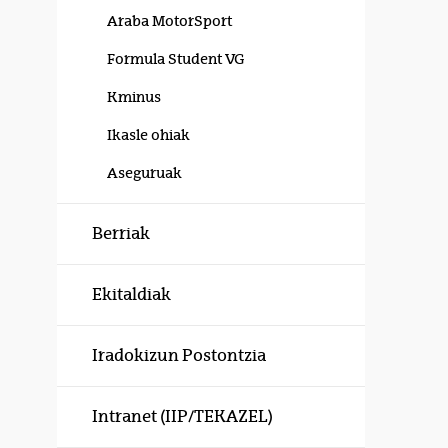
Araba MotorSport
Formula Student VG
Kminus
Ikasle ohiak
Aseguruak
Berriak
Ekitaldiak
Iradokizun Postontzia
Intranet (IIP/TEKAZEL)