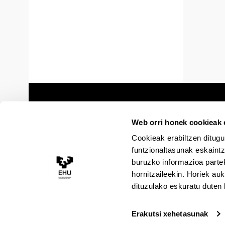
Web orri honek cookieak e
Cookieak erabiltzen ditugu
funtzionaltasunak eskaintz
buruzko informazioa partek
hornitzaileekin. Horiek au
dituzulako eskuratu duten 
Erakutsi xehetasunak