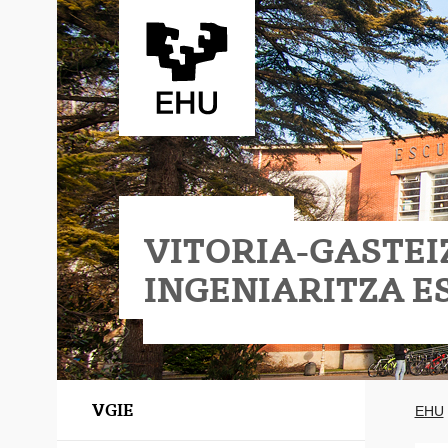
Eduki nagusira joan
VITORIA-GASTEI
INGENIARITZA E
VGIE
EHU