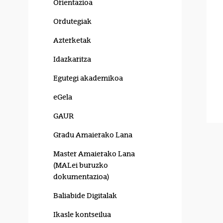
Orientazioa
Ordutegiak
Azterketak
Idazkaritza
Egutegi akademikoa
eGela
GAUR
Gradu Amaierako Lana
Master Amaierako Lana
(MALei buruzko
dokumentazioa)
Baliabide Digitalak
Ikasle kontseilua