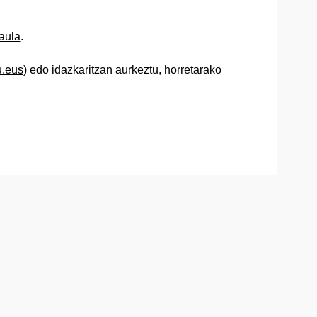
taula
.
u.eus
) edo idazkaritzan aurkeztu, horretarako