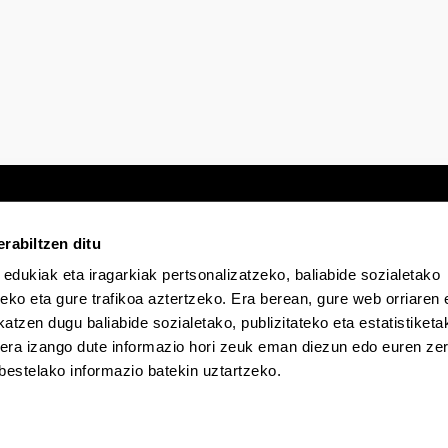
rabiltzen ditu
 edukiak eta iragarkiak pertsonalizatzeko, baliabide sozialetako
Egoitza elektronikoa
Irisgarritasuna
Lege
eko eta gure trafikoa aztertzeko. Era berean, gure web orriaren e
atzen dugu baliabide sozialetako, publizitateko eta estatistiketa
kera izango dute informazio hori zeuk eman diezun edo euren zerb
EHU Tiktok-en
EHU Bluesky-n
EHU Fa
bestelako informazio batekin uztartzeko.