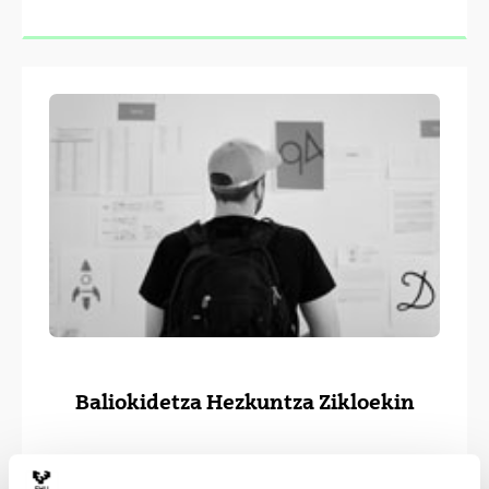
Baliokidetza Hezkuntza Zikloekin