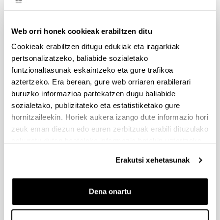
Web orri honek cookieak erabiltzen ditu
Cookieak erabiltzen ditugu edukiak eta iragarkiak
pertsonalizatzeko, baliabide sozialetako
funtzionaltasunak eskaintzeko eta gure trafikoa
aztertzeko. Era berean, gure web orriaren erabilerari
buruzko informazioa partekatzen dugu baliabide
sozialetako, publizitateko eta estatistiketako gure
hornitzaileekin. Horiek aukera izango dute informazio hori
zeuk eman diezun edo euren zerbitzuak erabili dituzulako
eskuratu duten bestelako informazio batekin uztartzeko.
BOE nº 30 de 04/02/2011
Erakutsi xehetasunak
Dena onartu