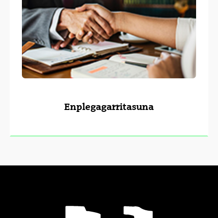
Enplegagarritasuna