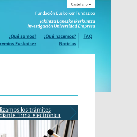
Castellano
Fundación Euskoiker Fundazioa
Jakintza Lanezko Ikerkuntza
Investigación Universidad Empresa
¿Qué somos?
¿Qué hacemos?
FAQ
remios Euskoiker
Noticias
lizamos los trámites
iante firma electrónica