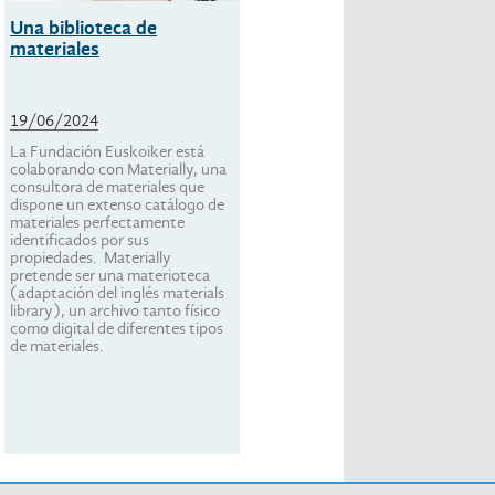
Una biblioteca de
BiSKY Team:
materiales
Conquistando los cielos
desde la Escuela de
Ingeniería de Bilbao
19/06/2024
13/03/2024
La Fundación Euskoiker está
Bisky Team es uno de los
colaborando con Materially, una
proyectos
consultora de materiales que
Project Based Learning de de la
dispone un extenso catálogo de
Escuela de Ingeniería de Bilbao.
materiales perfectamente
Nace con el objetivo de
identificados por sus
desarrollar las tecnologías
propiedades. Materially
necesarias para enviar un cohete
pretende ser una materioteca
de propulsión hibrida hasta la
(adaptación del inglés materials
línea de Karman (100 km),...
library), un archivo tanto físico
como digital de diferentes tipos
de materiales.