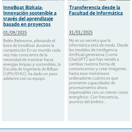
InnoBoat Bizkaia:
Transferencia desde la
Innovación sostenible a
Facultad de Informática
través del aprendizaje
basado en proyectos
31/01/2025
01/09/2025
No es un secreto que la
Belén Belmonte, pilotando el
informática está de moda. Desde
bote de InnoBoat durante la
los modelos de Inteligencia
competición En un mundo cada
Artificial generativa (como
vez más consciente de la
ChatGPT) que han venido a
necesidad de transitar hacia
cambiar nuestra forma de
energías limpias y sostenibles, la
comunicarnos y crear imágenes,
Escuela de Ingeniería de Bilbao
hasta esos misteriosos
(UPV/EHU), ha dado un paso
ordenadores cuánticos que
adelante con su equipo
prometen capacidades de
procesamiento ahora
impensables con un menor coste
energético. Con frecuencia,
asuntos del ámbito...