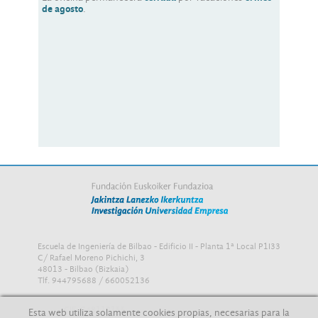
de agosto
.
Escuela de Ingeniería de Bilbao - Edificio II - Planta 1ª Local P1I33
C/ Rafael Moreno Pichichi, 3
48013 - Bilbao (Bizkaia)
Tlf. 944795688 / 660052136
CIF: G48112155
Esta web utiliza solamente cookies propias, necesarias para la