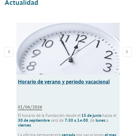
Actualidad
Horario de verano y periodo vacacional
Inno
trav
proy
01/06/2026
01/0
El horario de la Fundación desde el
15 de junio
hasta el
Belén 
30 de septiembre
será de
7:30 a 14:00
, de
lunes
a
la com
viernes
.
de la 
sosten
La oficina permanecerá
cerrada
por vacaciones
el mes
(UPV/E