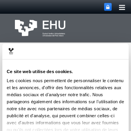
Bas
Saut au contenu principal
la
nav
prin
Ce site web utilise des cookies.
Les cookies nous permettent de personnaliser le contenu
et les annonces, d'offrir des fonctionnalités relatives aux
VIIème Rencontre
International de
médias sociaux et d'analyser notre trafic. Nous
l’Interactionisme Socio-
partageons également des informations sur l'utilisation de
Basculer la na
Menu
Discursif
notre site avec nos partenaires de médias sociaux, de
publicité et d'analyse, qui peuvent combiner celles-ci
avec d'autres informations que vous leur avez fournies
ISD 2021 programme
ou qu'ils ont collectées lors de votre utilisation de leurs